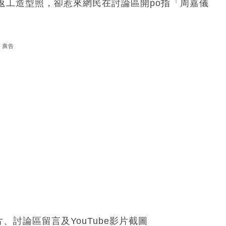
返工造型照，卻惹來網民在討論區開po指「周嘉儀
廣告
、討論區留言及YouTube影片截圖