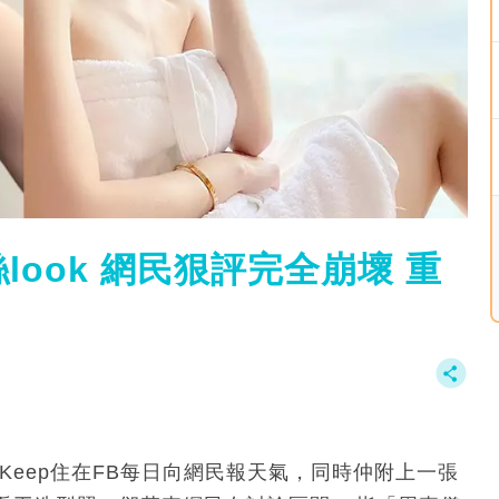
ook 網民狠評完全崩壞 重
Keep住在FB每日向網民報天氣，同時仲附上一張