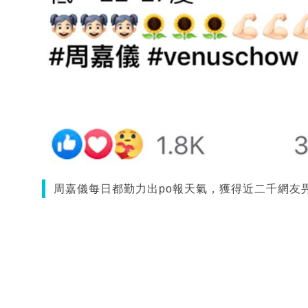
周嘉儀每日都勤力出po報天氣，獲得近二千網友畀L