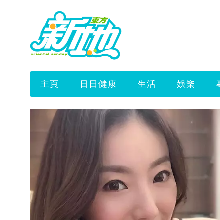
主頁
日日健康
生活
娛樂