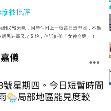
k慘被批評
每日向網民報天氣，同時仲附上一張當日造型照，不過
被網民狂轟又老又娘，仲話佢係「女神崩壞」！