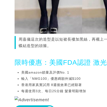
周嘉儀這次的造型是以短裙長褸加黑絲，再襯上
蝶結造型的頭箍。
限時優惠：美國FDA認證 激
美國amazon鎖量及評價No. 1
輸入「NMG100」優惠碼額外減$100
香港用家真實試用 8週後效果已經顯著
每週使用3次、每日25分鐘 髮量明顯增加