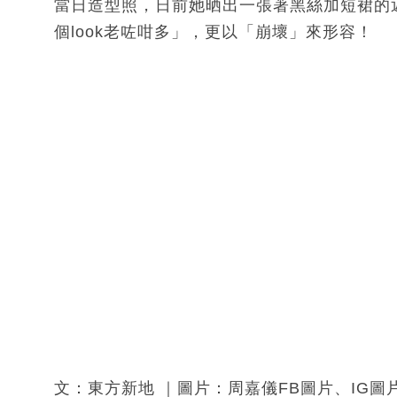
當日造型照，日前她晒出一張著黑絲加短裙的
個look老咗咁多」，更以「崩壞」來形容！
文：東方新地 ｜圖片：周嘉儀FB圖片、IG圖片