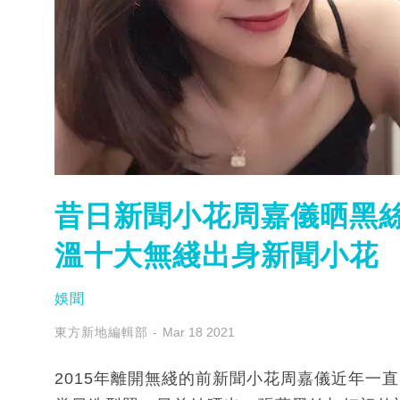
昔日新聞小花周嘉儀晒黑絲l
溫十大無綫出身新聞小花
娛聞
東方新地編輯部
Mar 18 2021
2015年離開無綫的前新聞小花周嘉儀近年一直