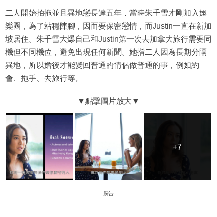
二人開始拍拖並且異地戀長達五年，當時朱千雪才剛加入娛
樂圈，為了站穩陣腳，因而要保密戀情，而Justin一直在新加
坡居住。朱千雪大爆自己和Justin第一次去加拿大旅行需要同
機但不同機位，避免出現任何新聞。她指二人因為長期分隔
異地，所以婚後才能變回普通的情侶做普通的事，例如約
會、拖手、去旅行等。
+7
+7
廣告