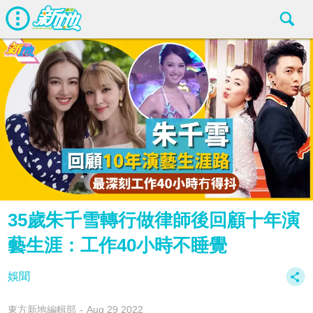
35歲朱千雪轉行做律師後回顧十年演
藝生涯：工作40小時不睡覺
娛聞
東方新地編輯部
Aug 29 2022