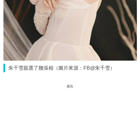
朱千雪親選了幾張相（圖片來源：FB@朱千雪）
廣告