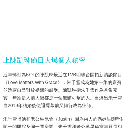
上陳凱琳節目大爆個人秘密
近年轉型為KOL的陳凱琳最近在TVB明珠台開拍新清談節目
《Love Matters With Grace》，朱千雪成為她第一集的嘉賓
並透露自己對於婚姻的感受。陳凱琳指朱千雪作為首集嘉
賓，無論是人前人後都是一個無懈可擊的人。更爆出朱千雪
自2019年結婚後便退隱幕前又轉行成為律師。
朱千雪指她和老公吳昆倫（Justin）因為兩人的媽媽生B時住
同一間醫院及同一間房間，朱千雪和老公吳昆倫當年只是相