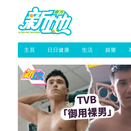
主頁
日日健康
生活
娛樂