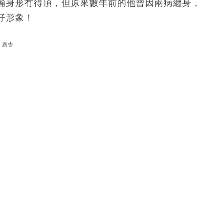
瀚身形冇得頂，但原來數年前的他曾因兩病纏身，
仔形象！
廣告