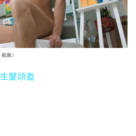
》截圖）
光生髮頭盔