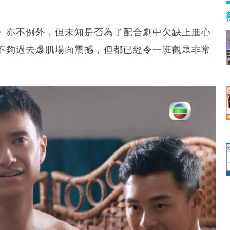
》亦不例外，但未知是否為了配合劇中欠缺上進心
不夠過去爆肌場面震撼，但都已經令一班觀眾非常