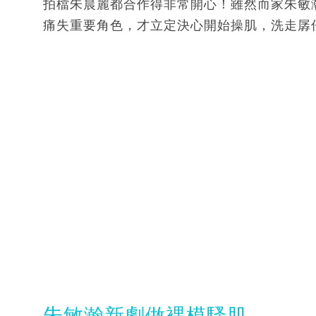
拍檔朱晨麗都合作得非常開心！雖然而家朱敏
痛失重要角色，才立定決心開始操肌，洗走孱
朱敏瀚新劇做裸模騷肌