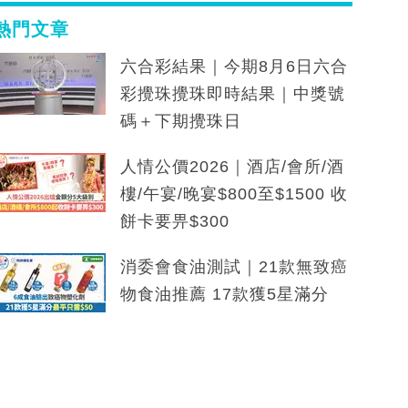
熱門文章
六合彩結果｜今期8月6日六合
彩攪珠攪珠即時結果｜中獎號
碼＋下期攪珠日
人情公價2026｜酒店/會所/酒
樓/午宴/晚宴$800至$1500 收
餅卡要畀$300
消委會食油測試｜21款無致癌
物食油推薦 17款獲5星滿分