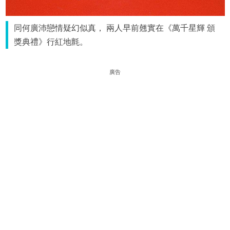
同何廣沛戀情疑幻似真， 兩人早前翹實在《萬千星輝 頒
獎典禮》行紅地氈。
廣告