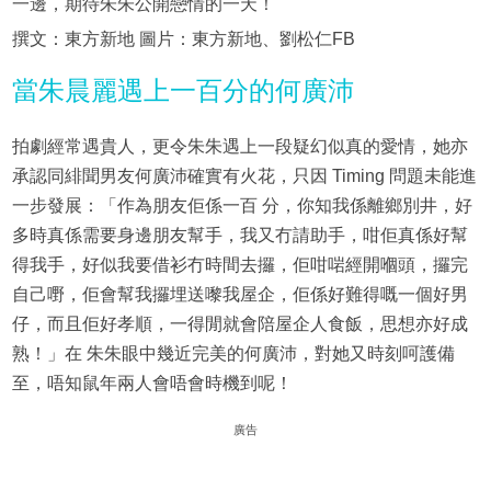
一邊，期待朱朱公開戀情的一天！
撰文：東方新地 圖片：東方新地、劉松仁FB
當朱晨麗遇上一百分的何廣沛
拍劇經常遇貴人，更令朱朱遇上一段疑幻似真的愛情，她亦
承認同緋聞男友何廣沛確實有火花，只因 Timing 問題未能進
一步發展：「作為朋友佢係一百 分，你知我係離鄉別井，好
多時真係需要身邊朋友幫手，我又冇請助手，咁佢真係好幫
得我手，好似我要借衫冇時間去攞，佢咁啱經開嗰頭，攞完
自己嘢，佢會幫我攞埋送嚟我屋企，佢係好難得嘅一個好男
仔，而且佢好孝順，一得閒就會陪屋企人食飯，思想亦好成
熟！」在 朱朱眼中幾近完美的何廣沛，對她又時刻呵護備
至，唔知鼠年兩人會唔會時機到呢！
廣告