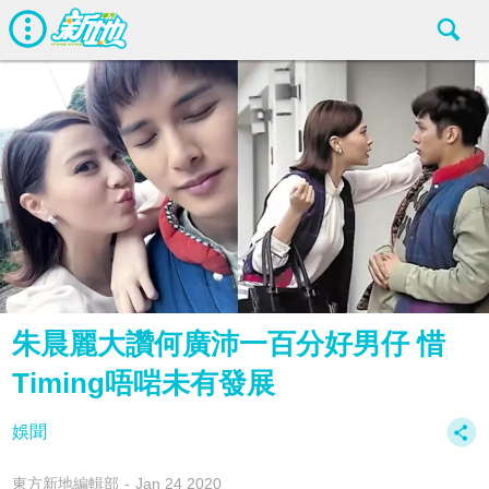
朱晨麗大讚何廣沛一百分好男仔 惜
Timing唔啱未有發展
娛聞
東方新地編輯部
Jan 24 2020