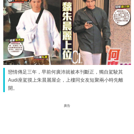
戀情傳足三年，早前何廣沛就被本刊斷正，獨自駕駛其
Audi座駕摸上朱晨麗屋企，上樓同女友短聚兩小時先離
開。
廣告