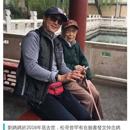
劉媽媽於2016年底去世，松哥曾罕有在臉書發文悼念媽