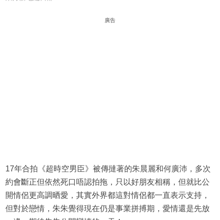
廣告
17年合拍《超時空男臣》被傳撻著的朱晨麗和何廣沛，多次
約會斷正但依然死口唔認拍拖，只以好朋友相稱，但就比公
開情侶更高調晒愛，其實外界都這對情侶都一直表示支持，
但對於戀情，朱朱覺得現在仍是事業拼搏期，愛情還是先放