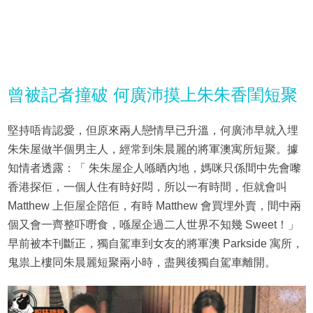
曾被記者撞破 何廣沛摸上朱朱香閨短聚
堅持唔肯認愛，但原來兩人戀情早已升溫，何廣沛早就入埋
朱朱屋做半個男主人，經常到朱晨麗的將軍澳寓所短聚。據
知情者透露：「 朱朱屋企人喺晒內地，媽咪只係間中先會嚟
香港探佢，一個人住有時好悶，所以一有時間，佢就會叫
Matthew 上佢屋企陪佢，有時 Matthew 會買埋外賣，間中兩
個又會一齊整吓嘢食，喺屋企過二人世界不知幾 Sweet！」
早前被本刊斷正，獨自駕車到女友的將軍澳 Parkside 寓所，
鬼祟上樓同朱晨麗短聚兩小時，盡興後獨自駕車離開。