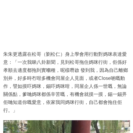
朱朱更透露在松哥（劉松仁）身上學會用行動對媽咪表達愛
意：「一次我睇八卦新聞，見到松哥拖住媽咪行街，佢係好
孝順去邊度都拖到實嗰種，呢樣嘢啟 發到我，因為自己離鄉
別井，好多時冇咁多機會同屋企人見面，或者Close啲嘅動
作，譬如摸吓媽咪，錫吓媽咪咁，同屋企人係一世嘅，無論
關係點，爹哋媽咪都係辛苦嘅，有機會就摸一摸，錫一錫畀
佢哋知道你嘅愛意，依家我同媽咪行街，自己都會拖住佢
行。」