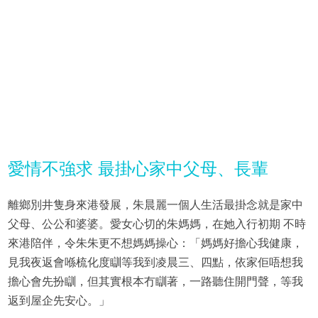
愛情不強求 最掛心家中父母、長輩
離鄉別井隻身來港發展，朱晨麗一個人生活最掛念就是家中
父母、公公和婆婆。愛女心切的朱媽媽，在她入行初期 不時
來港陪伴，令朱朱更不想媽媽操心：「媽媽好擔心我健康，
見我夜返會喺梳化度瞓等我到凌晨三、四點，依家佢唔想我
擔心會先扮瞓，但其實根本冇瞓著，一路聽住開門聲，等我
返到屋企先安心。」