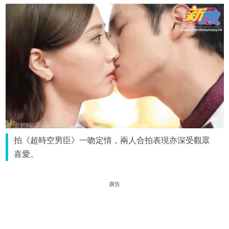
拍《超時空男臣》一吻定情，兩人合拍表現亦深受觀眾
喜愛。
廣告