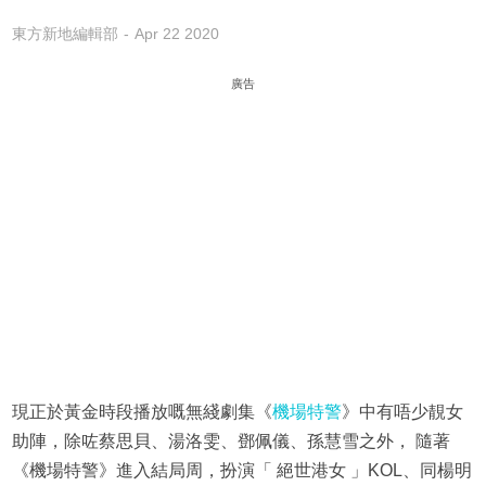
東方新地編輯部
Apr 22 2020
廣告
現正於黃金時段播放嘅無綫劇集《
機場特警
》中有唔少靚女
助陣，除咗蔡思貝、湯洛雯、鄧佩儀、孫慧雪之外， 隨著
《機場特警》進入結局周，扮演「 絕世港女 」KOL、同楊明