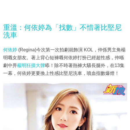
重溫：何依婷為「找數」不惜著比堅尼
洗車
何依婷
(Regina)今次第一次拍劇就飾演 KOL，仲係男主角楊
明嘅女朋友。著上背心短褲嘅何依婷打扮已經超性感，仲喺
劇中畀
楊明狂摸大髀
㖭！除不時著熱褲大騷長腿外，在13集
一幕，何依婷更要換上性感比堅尼洗車，噴血指數爆燈！