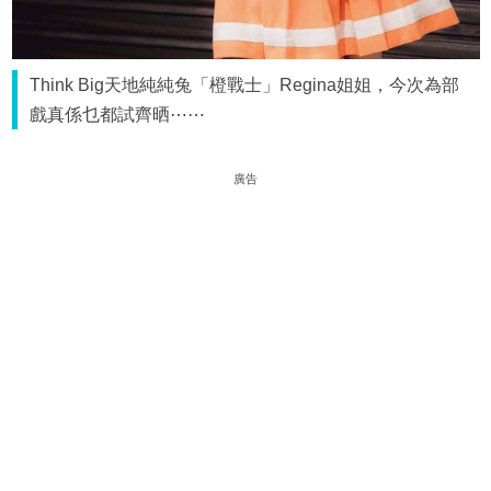
Think Big天地純純兔「橙戰士」Regina姐姐，今次為部
戲真係乜都試齊晒⋯⋯
廣告