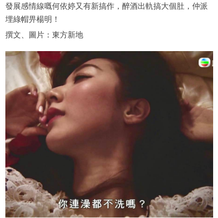
發展感情線嘅何依婷又有新搞作，醉酒出軌搞大個肚，仲派
埋綠帽畀楊明！
撰文、圖片：東方新地