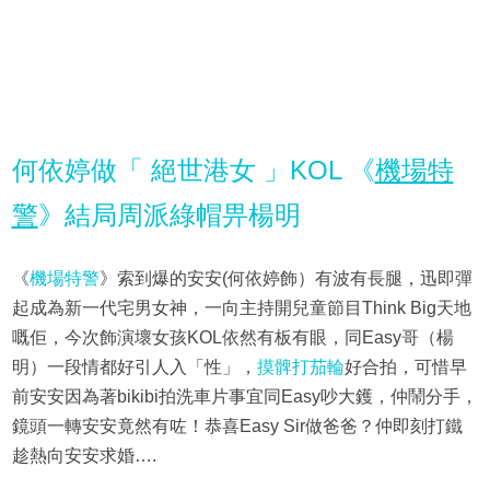
何依婷做「 絕世港女 」KOL 《
機場特
警
》結局周派綠帽畀楊明
《
機場特警
》索到爆的安安(何依婷飾）有波有長腿，迅即彈
起成為新一代宅男女神，一向主持開兒童節目Think Big天地
嘅佢，今次飾演壞女孩KOL依然有板有眼，同Easy哥（楊
明）一段情都好引人入「性」，
摸髀打茄輪
好合拍，可惜早
前安安因為著bikibi拍洗車片事宜同Easy吵大鑊，仲鬧分手，
鏡頭一轉安安竟然有咗！恭喜Easy Sir做爸爸？仲即刻打鐵
趁熱向安安求婚….