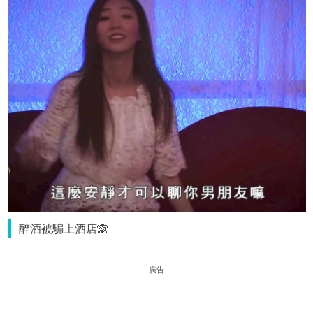
醉酒被騙上酒店🙈
廣告