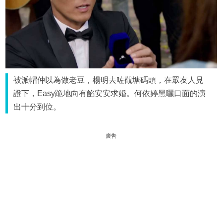
被派帽仲以為做老豆，楊明去咗觀塘碼頭，在眾友人見
證下，Easy跪地向有餡安安求婚。何依婷黑曬口面的演
出十分到位。
廣告