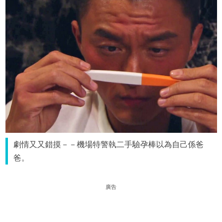
劇情又又錯摸－－機場特警執二手驗孕棒以為自己係爸
爸。
廣告