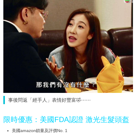
事後問返「經手人」表情好豐富🤣⋯⋯
限時優惠：美國FDA認證 激光生髮頭盔
美國amazon鎖量及評價No. 1