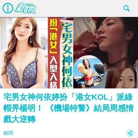
宅男女神何依婷扮「港女KOL」派綠
帽畀楊明！ 《機場特警》結局周感情
戲大逆轉
娛聞