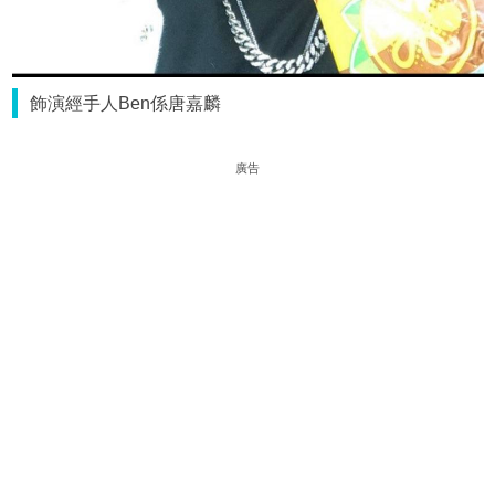
飾演經手人Ben係唐嘉麟
廣告