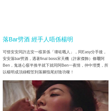
落Bar劈酒 經手人唔係楊明
可惜安安同許志安一樣算係「壞咗嘅人」，同Easy分手後，
安安落bar劈酒，遇著final boss宋天機（許家傑飾）條𡃁阿
Ben，鬼迷心竅半推半就下就同阿Ben一夜情，仲中埋獎，所
以楊明成頂綠帽笠到落腳指尾好陰功㗎！