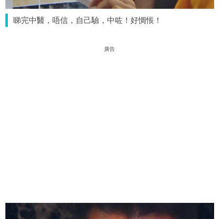
睇完中醫，唔信，自己驗，中咗！好惆悵！
廣告