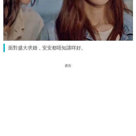
面對盛大求婚，安安都唔知講咩好。
廣告