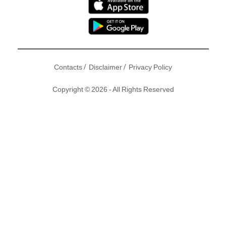
/
/
Contacts
Disclaimer
Privacy Policy
Copyright © 2026 - All Rights Reserved
之前
范冰冰
被捲入逃稅風波，時間不但在內地引起熱議，連外
國都有報導此事。不過英國《金融時報》（Financial Times）
及香港《南華早報》（SCMP）就擺了個大烏龍，真范冰冰假
范冰冰分不清，錯將
整容
網紅
何承熹的相片變成范冰冰刊登，
被同行《環球時報》笑到面都黃。
撰文：C Lam@Central｜圖片來源：微博、網上圖片