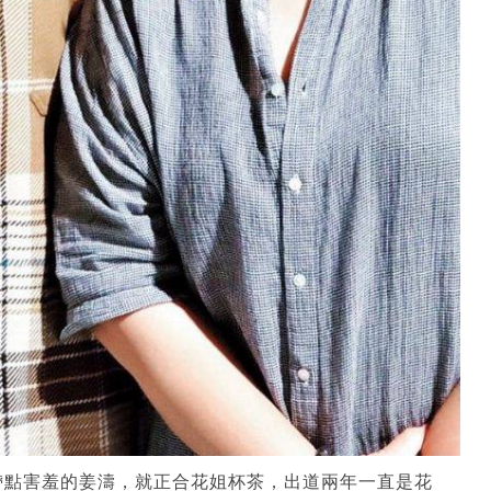
帶點害羞的姜濤，就正合花姐杯茶，出道兩年一直是花