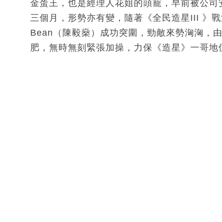
金蛋王，也是經理人花姐的頭寵，早前被公司
三個月，形勢亦有變，隨著《全民造星III 》戰
Bean（陳毅燊）成功突圍，勁敵來勢洶洶，
肥，無時無刻緊張加操，力保《造星》一哥地