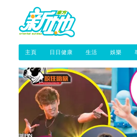
主頁
日日健康
生活
娛樂