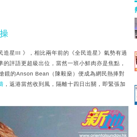
加操
造星III 》，相比兩年前的《全民造星》氣勢有過
準的評語更超級出位，當然一班小鮮肉亦是焦點，
鏡的Anson Bean（陳毅燊）便成為網民熱捧對
濤
，返港當然收到風，隔離十四日出關，即緊張加