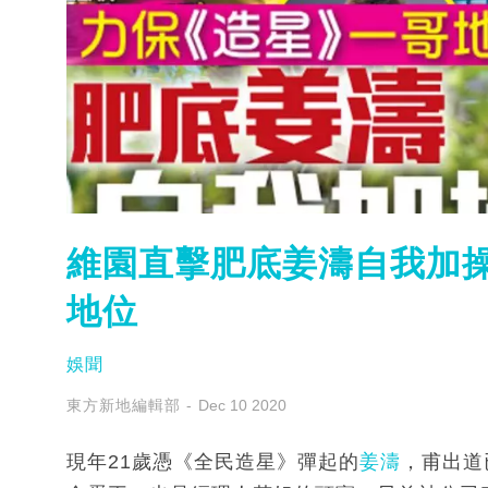
維園直擊肥底姜濤自我加操
地位
娛聞
東方新地編輯部
Dec 10 2020
現年21歲憑《全民造星》彈起的
姜濤
，甫出道