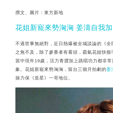
撰文、圖片：東方新地
花姐新寵來勢洶洶 姜濤自我
不過世事無絕對，近日熱爆被全城談論的《全民
之無不及，除了參賽者有看頭，霸氣花姐快狠
當中現年19歲，活力青澀加上跳唱功力都非常搶
象。花姐新寵來勢洶洶，留台三個月拍劇的
姜
操力保《造星》一哥地位。