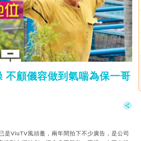
 不顧儀容做到氣喘為保一哥
已是ViuTV風頭躉，兩年間拍下不少廣告，是公司