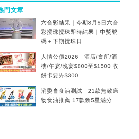
熱門文章
六合彩結果｜今期8月6日六合
彩攪珠攪珠即時結果｜中獎號
碼＋下期攪珠日
人情公價2026｜酒店/會所/酒
樓/午宴/晚宴$800至$1500 收
餅卡要畀$300
消委會食油測試｜21款無致癌
物食油推薦 17款獲5星滿分