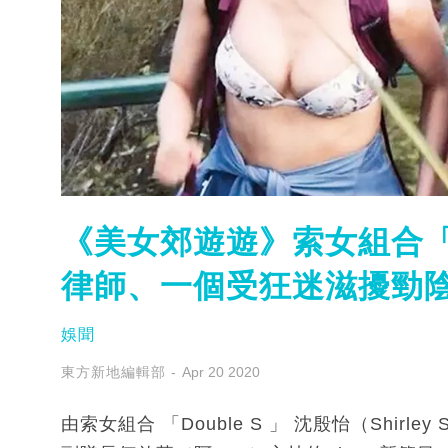
《美女郊遊遊》索女組合「D
律師、一個受狂迷滋擾勁
娛聞
東方新地編輯部
Apr 20 2020
由索女組合 「Double S 」 沈殷怡（Shirley