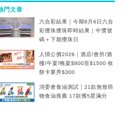
熱門文章
六合彩結果｜今期8月6日六合
彩攪珠攪珠即時結果｜中獎號
碼＋下期攪珠日
人情公價2026｜酒店/會所/酒
樓/午宴/晚宴$800至$1500 收
餅卡要畀$300
消委會食油測試｜21款無致癌
物食油推薦 17款獲5星滿分