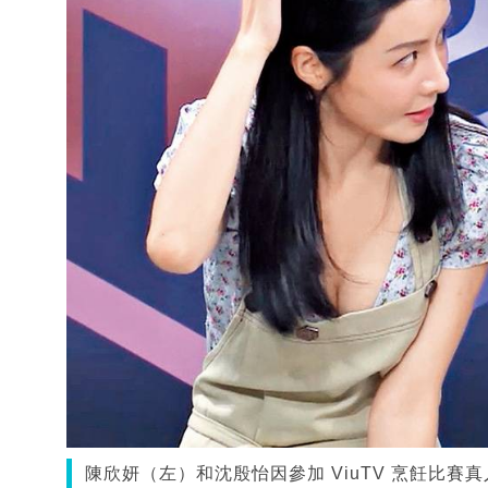
陳欣妍（左）和沈殷怡因參加 ViuTV 烹飪比賽