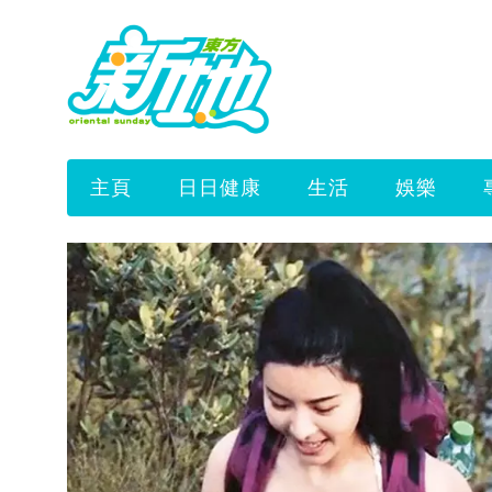
主頁
日日健康
生活
娛樂