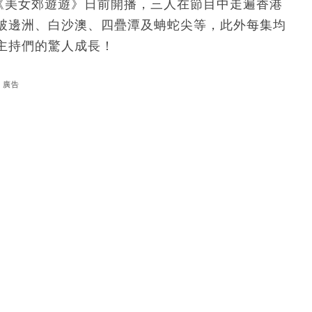
節目《美女郊遊遊》日前開播，三人在節目中走遍香港
破邊洲、白沙澳、四疊潭及蚺蛇尖等，此外每集均
主持們的驚人成長！
廣告