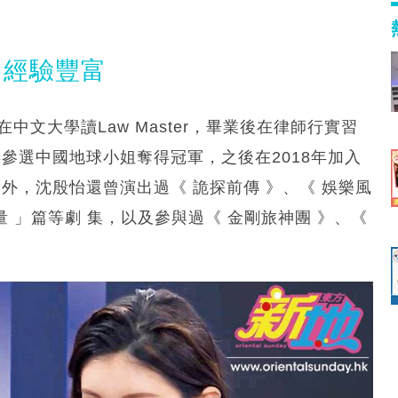
出經驗豐富
文大學讀Law Master，畢業後在律師行實習
 年參選中國地球小姐奪得冠軍，之後在2018年加入
》外，沈殷怡還曾演出過《 詭探前傳 》、《 娛樂風
能量 」篇等劇 集，以及參與過《 金剛旅神團 》、《