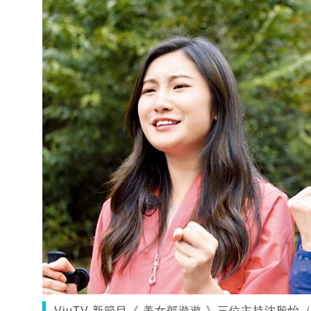
ViuTV 新節目《 美女郊遊遊 》三位主持沈殷