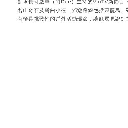
副隊長何啟華（阿Dee）主持的ViuTV新
名山奇石及彎曲小徑，郊遊路線包括東龍島、
有極具挑戰性的戶外活動環節，讓觀眾見證到