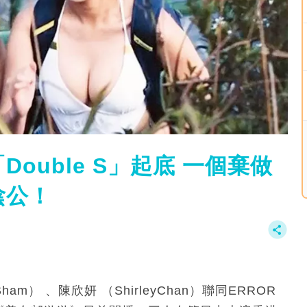
ouble S」起底 一個棄做
陰公！
 Sham） 、陳欣妍 （ShirleyChan）聯同ERROR