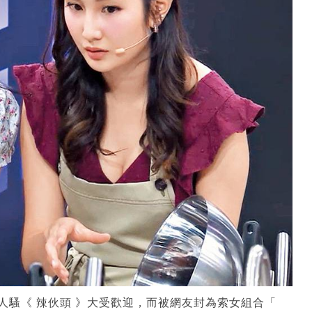
真人騷《 辣伙頭 》大受歡迎，而被網友封為索女組合「