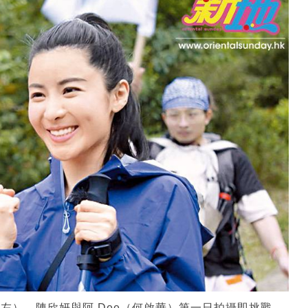
怡（左）、陳欣妍與阿 Dee（何啟華）第一日拍攝即挑戰