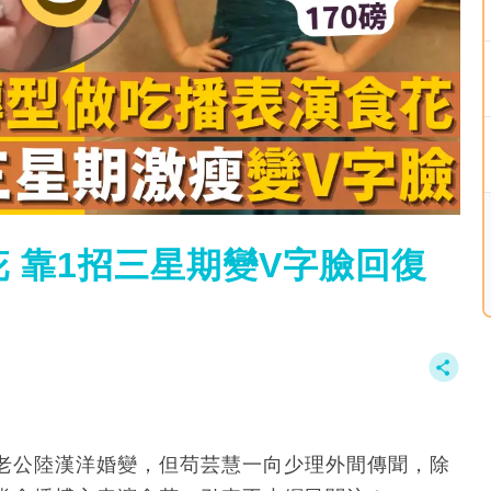
 靠1招三星期變V字臉回復
老公陸漢洋婚變，但苟芸慧一向少理外間傳聞，除