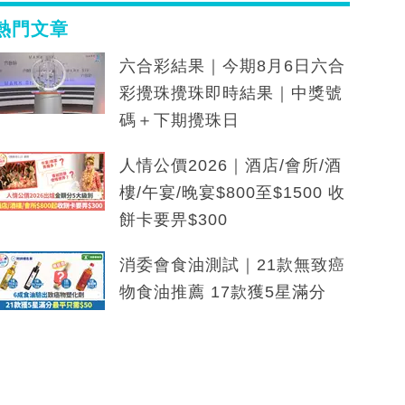
熱門文章
六合彩結果｜今期8月6日六合
彩攪珠攪珠即時結果｜中獎號
碼＋下期攪珠日
人情公價2026｜酒店/會所/酒
樓/午宴/晚宴$800至$1500 收
餅卡要畀$300
消委會食油測試｜21款無致癌
物食油推薦 17款獲5星滿分