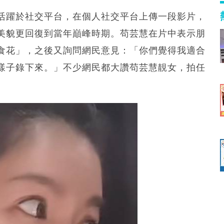
活躍於社交平台，在個人社交平台上傳一段影片，
美貌更回復到當年巔峰時期。苟芸慧在片中表示朋
食花」，之後又詢問網民意見：「你們覺得我適合
樣子錄下來。」不少網民都大讚苟芸慧靚女，拍任