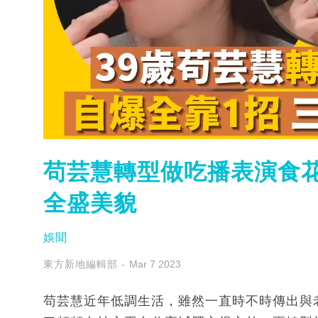
苟芸慧轉型做吃播表演食花
全盛美貌
娛聞
東方新地編輯部
Mar 7 2023
苟芸慧近年低調生活，雖然一直時不時傳出與