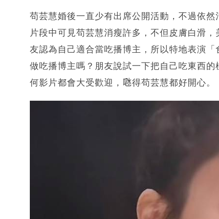
苟芸慧婚後一直少有出席公開活動，不過依然
片段中可見苟芸慧消瘦許多，不但皮膚白滑，
友認為自己適合當吃播博主，所以特地表演「
做吃播博主嗎？朋友說試一下把自己吃東西的
何影片都會大受歡迎，𠱁得苟芸慧都好開心。