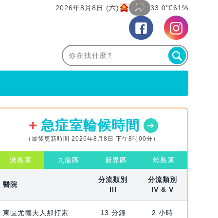
2026年8月8日 (六)
33.0℃
61%
急症室輪候時間
（最後更新時間 2026年8月8日 下午8時00分）
港島區
九龍區
新界區
離島區
分流類別
分流類別
醫院
III
IV & V
東區尤德夫人那打素
13 分鐘
2 小時