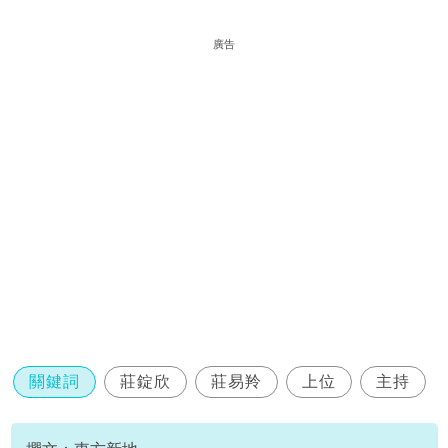
廣告
關鍵詞
莊錠欣
莊易羚
上位
主持