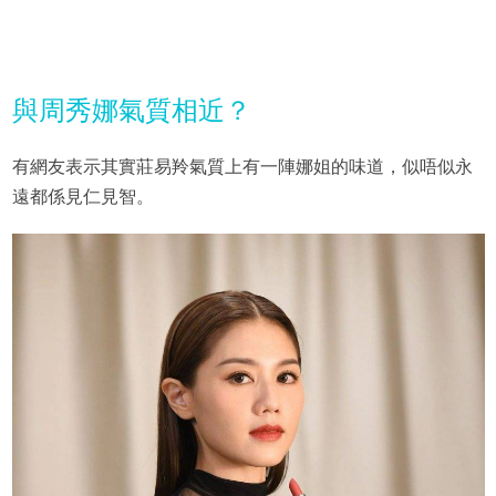
與周秀娜氣質相近？
有網友表示其實莊易羚氣質上有一陣娜姐的味道，似唔似永
遠都係見仁見智。