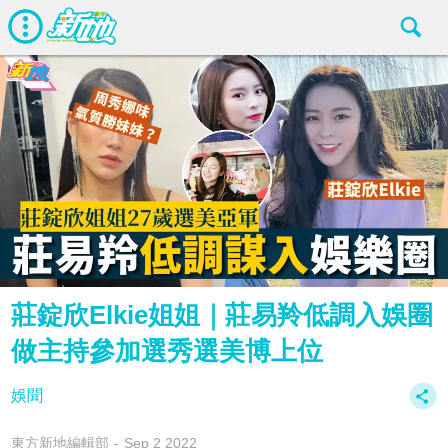
莊錠欣Elkie姐姐｜莊易羚低調入娛圈
做主持參加選秀選美博上位
娛聞
東方新地編輯部
Sep 2 2022