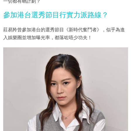
一切都有晒計劃？
參加港台選秀節目行實力派路線？
莊易羚曾參加港台的選秀節目《新時代奮鬥者》，似乎為進
入娛樂圈並增加曝光率，都落咗唔少功夫！