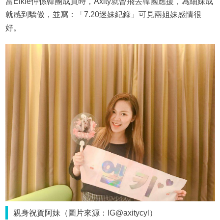
當Elkie仲係韓團成員時，Axity就曾飛去韓國應援，為細妹成
就感到驕傲，並寫：「7.20迷妹紀錄」可見兩姐妹感情很
好。
親身祝賀阿妹（圖片來源：IG@axitycyl）