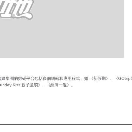
傳媒集團的數碼平台包括多個網站和應用程式，如
《新假期》
、
《GOtri
unday Kiss 親子童萌》
、
《經濟一週》
。
急症室輪
候時間
（最後更新時間 2026年8月9日 下
節目，早前以蔬果
午8時00分）
傳說
》中播出一年