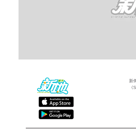
新
《S
娛聞
東方新地編輯部
Aug 2 2019
蕭徽勇
Gordon哥哥入行18年，曾
主持
兒童
汁斷食法於60天內激減60磅，日前《
十二