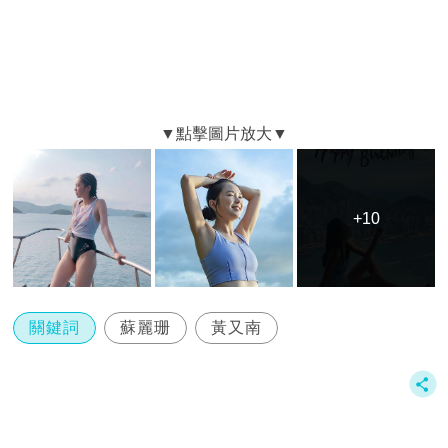
+10
+10
關鍵詞
蘇麗珊
黃又南