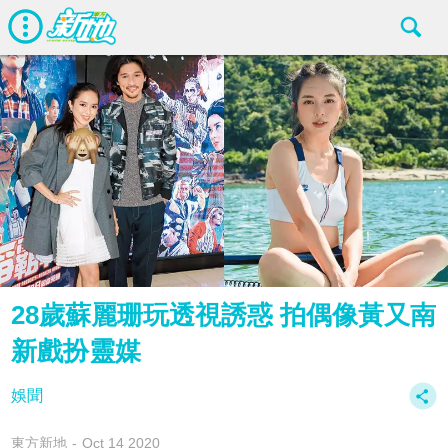
28歲蘇麗珊玩透視誘惑 拍偶像黃又南
新戲扮靈媒
娛聞
東方新地
Oct 14 2020