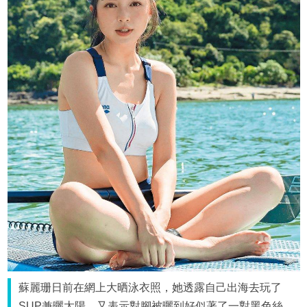
蘇麗珊日前在網上大晒泳衣照，她透露自己出海去玩了
SUP兼曬太陽，又表示對腳被曬到好似著了一對黑色絲