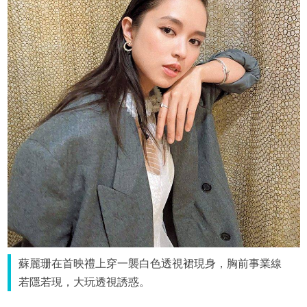
蘇麗珊在首映禮上穿一襲白色透視裙現身，胸前事業線
若隱若現，大玩透視誘惑。