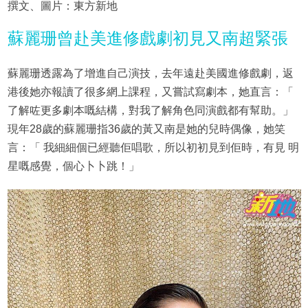
撰文、圖片：東方新地
蘇麗珊曾赴美進修戲劇初見又南超緊張
蘇麗珊透露為了增進自己演技，去年遠赴美國進修戲劇，返
港後她亦報讀了很多網上課程，又嘗試寫劇本，她直言：「
了解咗更多劇本嘅結構，對我了解角色同演戲都有幫助。」
現年28歲的蘇麗珊指36歲的黃又南是她的兒時偶像，她笑
言：「 我細細個已經聽佢唱歌，所以初初見到佢時，有見 明
星嘅感覺，個心卜卜跳！」