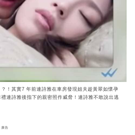
？！其實7 年前連詩雅在車房發現姐夫趁黃翠如懷孕
非禮連詩雅後指下的親密照作威脅！連詩雅不敢說出逃
廣告