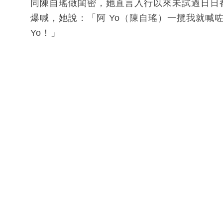
同陳自瑤做閨密，她直言入行以來未試過日日
爆喊，她說：「阿 Yo（陳自瑤）一攬我就喊
Yo！」