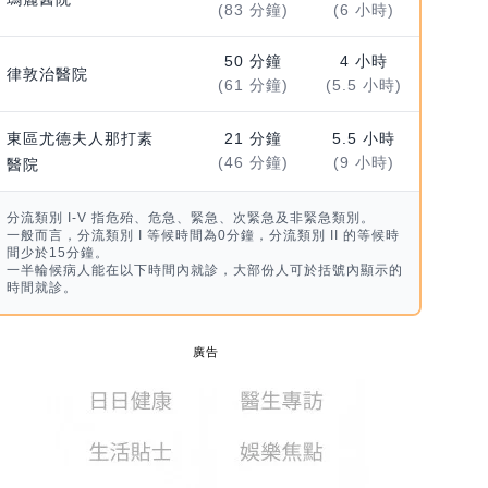
(83 分鐘)
(6 小時)
50 分鐘
4 小時
律敦治醫院
(61 分鐘)
(5.5 小時)
東區尤德夫人那打素
21 分鐘
5.5 小時
(46 分鐘)
(9 小時)
醫院
分流類別 I-V 指危殆、危急、緊急、次緊急及非緊急類別。
一般而言，分流類別 I 等候時間為0分鐘，分流類別 II 的等候時
間少於15分鐘。
一半輪候病人能在以下時間內就診，大部份人可於括號內顯示的
時間就診。
廣告