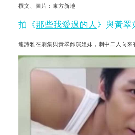
撰文、圖片：東方新地
拍《
那些我愛過的人
》與黃翠
連詩雅在劇集與黃翠飾演姐妹，劇中二人向來