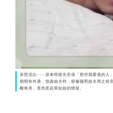
床照流出⋯⋯原來咁樣先至係「那些我愛過的人」
期間有外遇，指責姐夫時，卻被賤男姐夫用之前
離車房，竟然惹起翠如姐的懷疑。