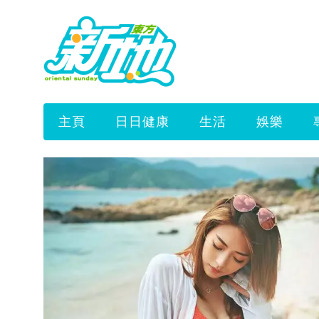
主頁
日日健康
生活
娛樂