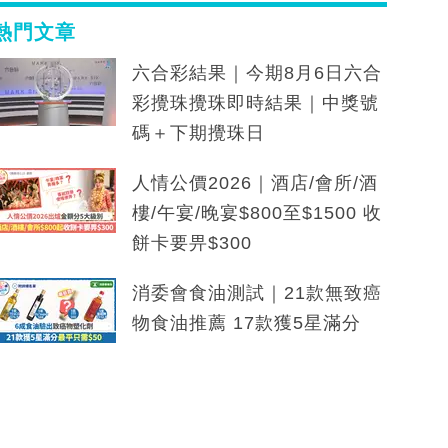
熱門文章
六合彩結果｜今期8月6日六合
彩攪珠攪珠即時結果｜中獎號
碼＋下期攪珠日
人情公價2026｜酒店/會所/酒
樓/午宴/晚宴$800至$1500 收
餅卡要畀$300
消委會食油測試｜21款無致癌
物食油推薦 17款獲5星滿分