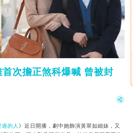
首次擔正煞科爆喊 曾被封
愛過的人
》近日開播，劇中她飾演黃翠如細妹，又