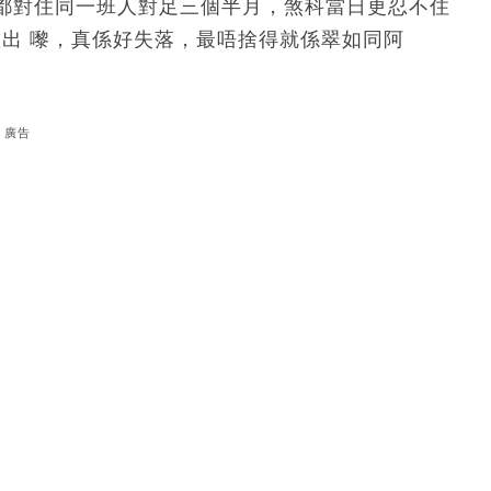
都對住同一班人對足三個半月，煞科當日更忍不住
咗出 嚟，真係好失落，最唔捨得就係翠如同阿
廣告