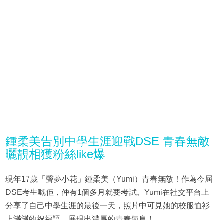
鍾柔美告別中學生涯迎戰DSE 青春無敵
曬靚相獲粉絲like爆
現年17歲「聲夢小花」鍾柔美（Yumi）青春無敵！作為今屆
DSE考生嘅佢，仲有1個多月就要考試。Yumi在社交平台上
分享了自己中學生涯的最後一天，照片中可見她的校服恤衫
上滿滿的祝福語，展現出濃厚的青春氣息！