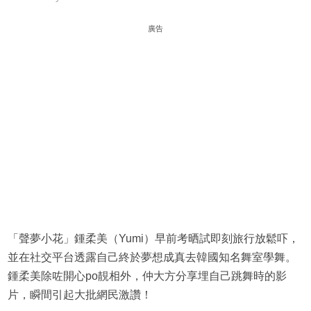
廣告
「聲夢小花」鍾柔美（Yumi）早前考晒試即刻旅行放鬆吓，
並在社交平台透露自己終於夢想成真去韓國知名舞室學舞。
鍾柔美除咗開心po靚相外，仲大方分享埋自己跳舞時的影
片，瞬間引起大批網民激讚！