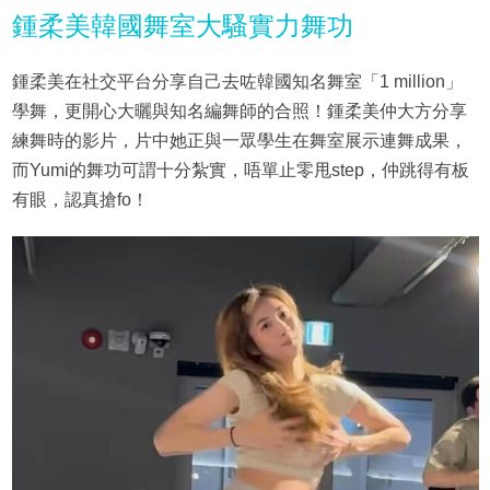
鍾柔美韓國舞室大騷實力舞功
鍾柔美在社交平台分享自己去咗韓國知名舞室「1 million」
學舞，更開心大曬與知名編舞師的合照！鍾柔美仲大方分享
練舞時的影片，片中她正與一眾學生在舞室展示連舞成果，
而Yumi的舞功可謂十分紮實，唔單止零甩step，仲跳得有板
有眼，認真搶fo！