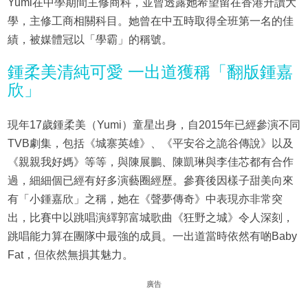
Yumi在中學期間主修商科，並曾透露她希望留在香港升讀大
學，主修工商相關科目。她曾在中五時取得全班第一名的佳
績，被媒體冠以「學霸」的稱號。
鍾柔美清純可愛 一出道獲稱「翻版鍾嘉
欣」
現年17歲鍾柔美（Yumi）童星出身，自2015年已經參演不同
TVB劇集，包括《城寨英雄》、《平安谷之詭谷傳說》以及
《親親我好媽》等等，與陳展鵬、陳凱琳與李佳芯都有合作
過，細細個已經有好多演藝圈經歷。參賽後因樣子甜美向來
有「小鍾嘉欣」之稱，她在《聲夢傳奇》中表現亦非常突
出，比賽中以跳唱演繹郭富城歌曲《狂野之城》令人深刻，
跳唱能力算在團隊中最強的成員。一出道當時依然有啲Baby
Fat，但依然無損其魅力。
廣告