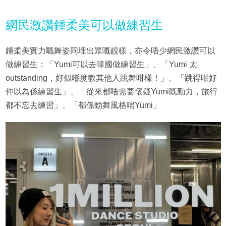
網民激讚鍾柔美可以做練習生
鍾柔美實力嘅舞姿同埋出眾嘅靚樣，亦令唔少網民激讚可以
做練習生：「Yumi可以去韓國做練習生」、「Yumi 太
outstanding，好似喺度教其他人跳舞咁樣！」、「跳得咁好
仲以為係練習生」、「從來都唔需要懷疑Yumi既勤力，旅行
都不忘去練習」、「都係勁舞風格啱Yumi」