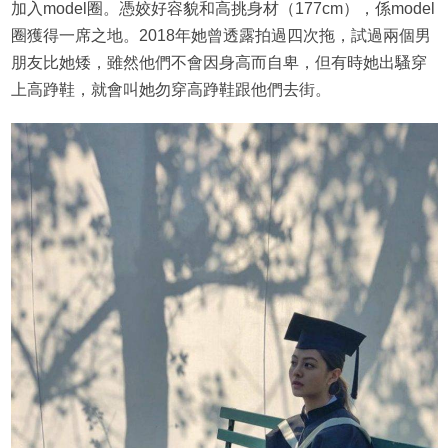
加入model圈。憑姣好容貌和高挑身材（177cm），係model
圈獲得一席之地。2018年她曾透露拍過四次拖，試過兩個男
朋友比她矮，雖然他們不會因身高而自卑，但有時她出騷穿
上高踭鞋，就會叫她勿穿高踭鞋跟他們去街。