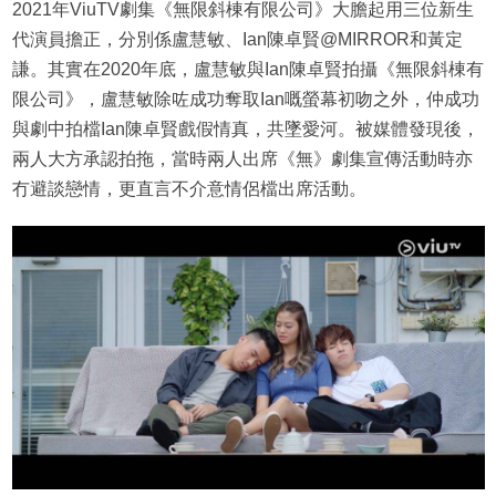
2021年ViuTV劇集《無限斜棟有限公司》大膽起用三位新生
代演員擔正，分別係盧慧敏、Ian陳卓賢@MIRROR和黃定
謙。其實在2020年底，盧慧敏與Ian陳卓賢拍攝《無限斜棟有
限公司》，盧慧敏除咗成功奪取Ian嘅螢幕初吻之外，仲成功
與劇中拍檔Ian陳卓賢戲假情真，共墜愛河。被媒體發現後，
兩人大方承認拍拖，當時兩人出席《無》劇集宣傳活動時亦
冇避談戀情，更直言不介意情侶檔出席活動。