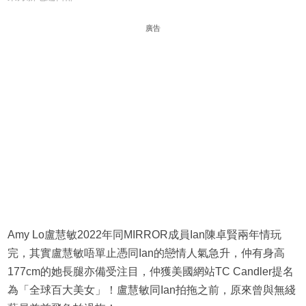
廣告
Amy Lo盧慧敏2022年同MIRROR成員Ian陳卓賢兩年情玩
完，其實盧慧敏唔單止憑同Ian的戀情人氣急升，仲有身高
177cm的她長腿亦備受注目，仲獲美國網站TC Candler提名
為「全球百大美女」！盧慧敏同Ian拍拖之前，原來曾與無綫