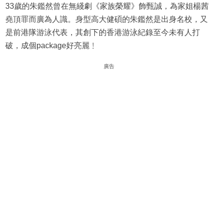
33歲的朱鑑然曾在無綫劇《家族榮耀》飾甄誠，為家姐楊茜
堯頂罪而廣為人識。身型高大健碩的朱鑑然是出身名校，又
是前港隊游泳代表，其創下的香港游泳紀錄至今未有人打
破，成個package好亮麗﹗
廣告