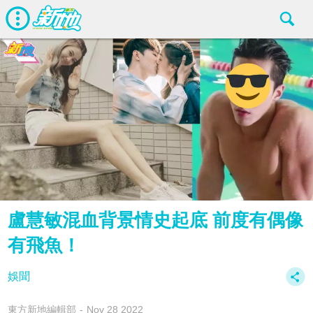
盧慧敏混血背景情史起底 前度有偶像
有飛魚！
娛聞
東方新地編輯部
Nov 28 2022