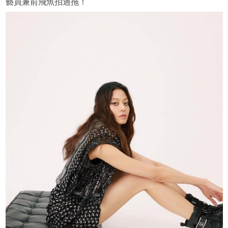
藝員兼前飛魚拍過拖！