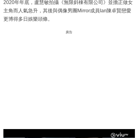
2020年年底，盧慧敏拍攝《無限斜棟有限公司》並擔正做女
主角而人氣急升，其後與偶像男團Mirror成員Ian陳卓賢戀愛
更博得多日娛樂頭條。
廣告