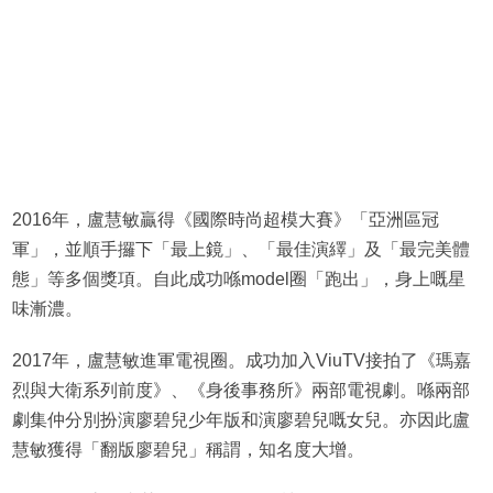
2016年，盧慧敏贏得《國際時尚超模大賽》「亞洲區冠
軍」，並順手攞下「最上鏡」、「最佳演繹」及「最完美體
態」等多個獎項。自此成功喺model圈「跑出」，身上嘅星
味漸濃。
2017年，盧慧敏進軍電視圈。成功加入ViuTV接拍了《瑪嘉
烈與大衛系列前度》、《身後事務所》兩部電視劇。喺兩部
劇集仲分別扮演廖碧兒少年版和演廖碧兒嘅女兒。亦因此盧
慧敏獲得「翻版廖碧兒」稱謂，知名度大增。