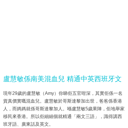
盧慧敏係南美混血兒 精通中英西班牙文
現年29歲的盧慧敏（Amy）你睇佢五官咁深，其實佢係一名
貨真價實嘅混血兒。盧慧敏於哥斯達黎加出世，爸爸係香港
人，而媽媽就係哥斯達黎加人。喺盧慧敏5歲果陣，佢地舉家
移民來香港。所以佢細細個就精通「兩文三語」，識得講西
班牙語、廣東話及英文。