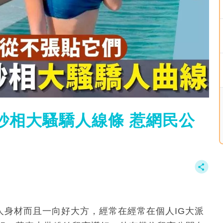
紗相大騷驕人線條 惹網民公
驕人身材而且一向好大方，經常在經常在個人IG大派