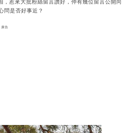
相，惹來大批粉絲留言讚好，仲有幾位留言公開向
民關心問是否好事近？
廣告