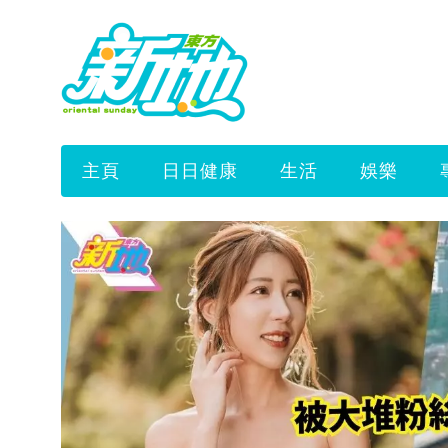
主頁
日日健康
生活
娛樂