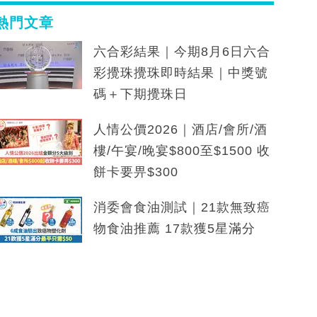
熱門文章
六合彩結果｜今期8月6日六合
彩攪珠攪珠即時結果｜中獎號
碼＋下期攪珠日
人情公價2026｜酒店/會所/酒
樓/午宴/晚宴$800至$1500 收
餅卡要畀$300
消委會食油測試｜21款無致癌
物食油推薦 17款獲5星滿分