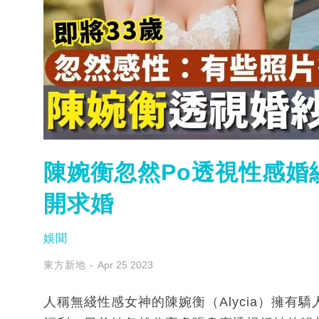
陳婉衡忽然Po透視性感婚
開求婚
娛聞
東方新地
Apr 25 2023
人稱無綫性感女神的陳婉衡（Alycia）擁有