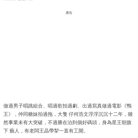
廣告
做過男子唱跳組合、唱過歌拍過劇、出過寫真做過電影《鴨
王》，仲同糖妹拍過拖，大隻 仔何浩文浮浮沉沉十二年，雖
然事業未有大突破，不過勝在泊到個好碼頭，身為星王朝旗
下 藝人，有老闆王晶帶挈一直有工開。