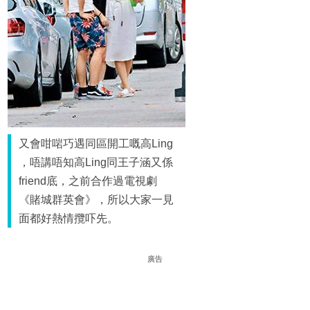
又會咁啱巧遇同區開工嘅高Ling
，唔講唔知高Ling同王子涵又係
friend底，之前合作過電視劇
《賭城群英會》，所以大家一見
面都好熱情攬吓先。
廣告