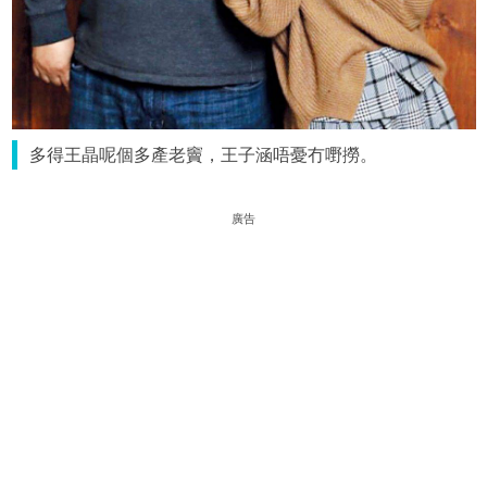
多得王晶呢個多產老竇，王子涵唔憂冇嘢撈。
廣告