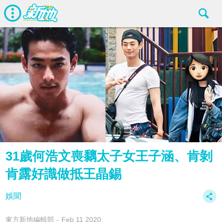
31歲何浩文喪黐太子女王子涵、肯剝
肯露好識做抵王晶錫
娛聞
東方新地編輯部
Feb 11 2020