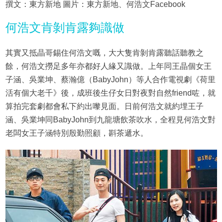
撰文：東方新地 圖片：東方新地、何浩文Facebook
何浩文肯剝肯露夠識做
其實又抵晶哥錫住何浩文嘅，大大隻肯剝肯露聽話聽教之
餘，何浩文撈足多年亦都好人緣又識做。上年同王晶個女王
子涵、吳業坤、蔡瀚億（BabyJohn）等人合作電視劇《荷里
活有個大老千》後，成班後生仔女日對夜對自然friend咗，就
算拍完套劇都會私下約出嚟見面。日前何浩文就約埋王子
涵、吳業坤同BabyJohn到九龍塘飲茶吹水，全程見何浩文對
老闆女王子涵特別殷勤照顧，斟茶遞水。