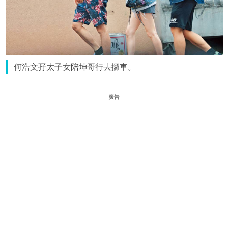
何浩文孖太子女陪坤哥行去攞車。
廣告