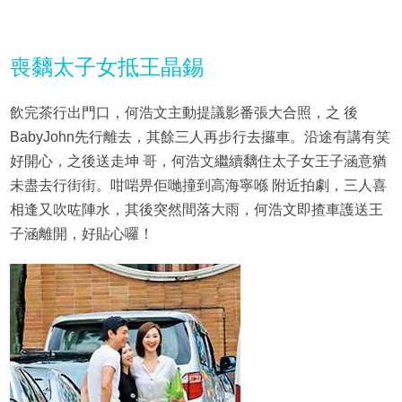
喪黐太子女抵王晶錫
飲完茶行出門口，何浩文主動提議影番張大合照，之 後
BabyJohn先行離去，其餘三人再步行去攞車。沿途有講有笑
好開心，之後送走坤 哥，何浩文繼續黐住太子女王子涵意猶
未盡去行街街。咁啱畀佢哋撞到高海寧喺 附近拍劇，三人喜
相逢又吹咗陣水，其後突然間落大雨，何浩文即揸車護送王
子涵離開，好貼心囉！