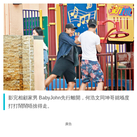
影完相顧家男 BabyJohn先行離開，何浩文同坤哥就喺度
打打鬧鬧唔捨得走。
廣告