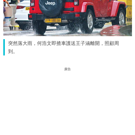
突然落大雨，何浩文即揸車護送王子涵離開，照顧周
到。
廣告