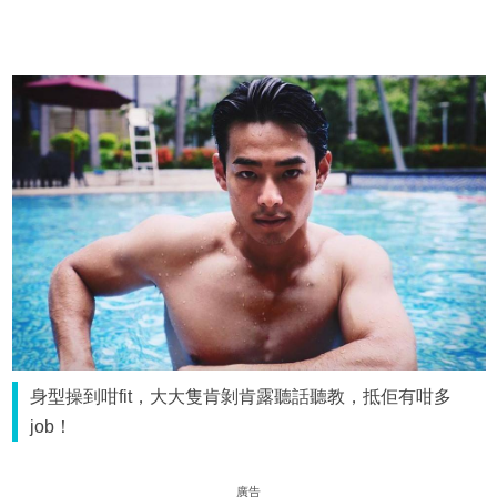
身型操到咁fit，大大隻肯剝肯露聽話聽教，抵佢有咁多
job！
廣告