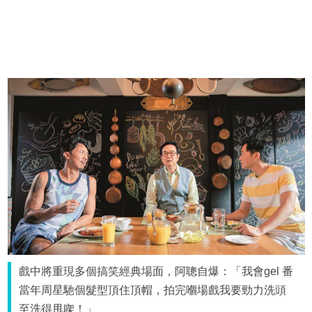
戲中將重現多個搞笑經典場面，阿聰自爆：「我會gel 番
當年周星馳個髮型頂住頂帽，拍完嗰場戲我要勁力洗頭
至洗得甩㗎！」