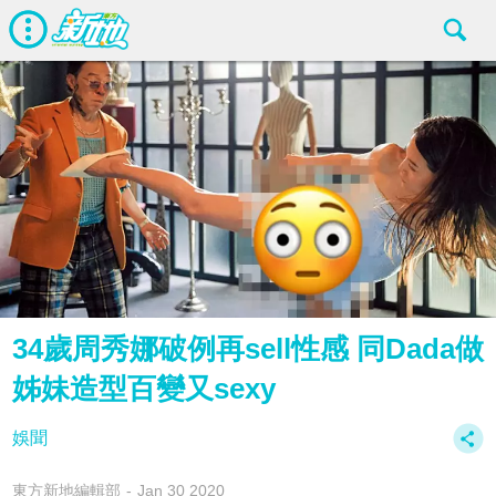
34歲周秀娜破例再sell性感 同Dada做
姊妹造型百變又sexy
娛聞
東方新地編輯部
Jan 30 2020