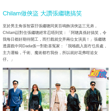
Chilam做俠盜 大讚張繼聰搞笑
至於男主角張智霖孖張繼聰同黃百鳴飾演俠盜三兄弟，
Chilam話對住張繼聰經常忍唔到笑：「阿聰真係好搞笑，令
我每日都好期待開工，而打戲就交畀兩位女演員！」張繼聰
透露戲中同Dada係一對歡喜冤家：「我喺戲入面冇乜長處，
主力運輸，千術、魔術都冇我份，所以就好花弗咁追女
仔。」