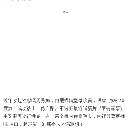
廣告
近年收起性感嘅周秀娜，由𡃁模轉型做演員，唔sell身材 sell
實力，成功殺出一條血路。不過佢最近喺新片《家有囍事》
中又要再次行性感，有一幕全身包住條毛巾，內裡只著底褲
嘅 場口，起飛腳一剎那令人充滿遐想！