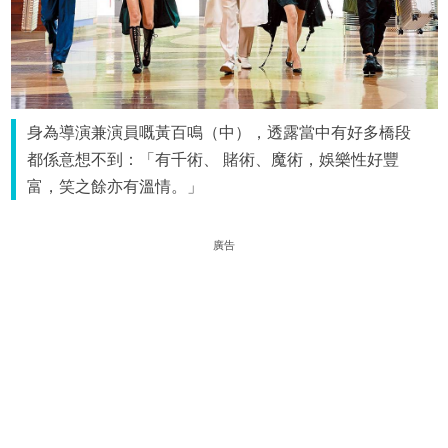
身為導演兼演員嘅黃百鳴（中），透露當中有好多橋段
都係意想不到：「有千術、 賭術、魔術，娛樂性好豐
富，笑之餘亦有溫情。」
廣告