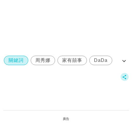
關鍵詞
周秀娜
家有囍事
DaDa
張智霖
廣告