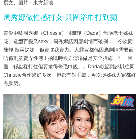
撰文、圖片：東方新地
周秀娜做性感打女 只圍浴巾打到癲
電影中嘅周秀娜（Chrissie）同陳靜（Dada）飾演老千姊妹
花，造型百變又sexy，周秀娜話因應劇情而破例：「今次同
陳靜 做兩姊妹，佢賣腦我賣力。大露背都係因應劇情需要而
唔係刻意賣弄性感！拍嘅時候亦清場做足安全措施，唯一困
難，係點樣打住但要捲得條毛巾靚。」Dada就話雖然以往同
Chrissie合作過好多次，但都冇對手戲，今次演姊妹大家都好
有默契。