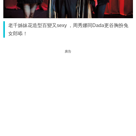
老千姊妹花造型百變又sexy ，周秀娜同Dada更谷胸扮兔
女郎㖭！
廣告