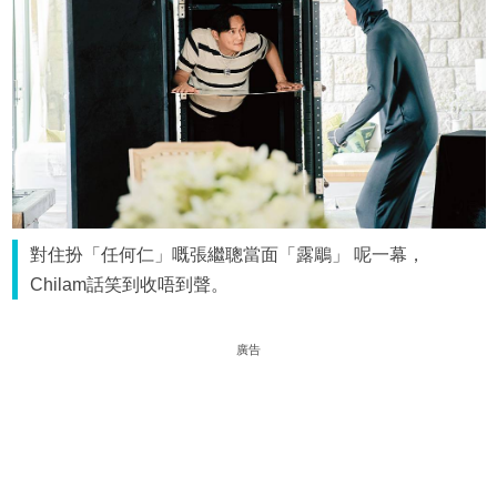
對住扮「任何仁」嘅張繼聰當面「露鵰」 呢一幕，
Chilam話笑到收唔到聲。
廣告