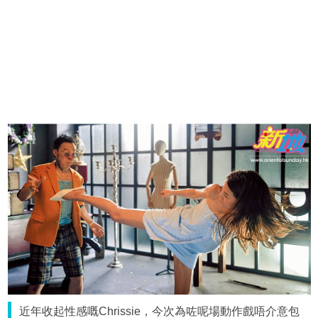
近年收起性感嘅Chrissie，今次為咗呢場動作戲唔介意包