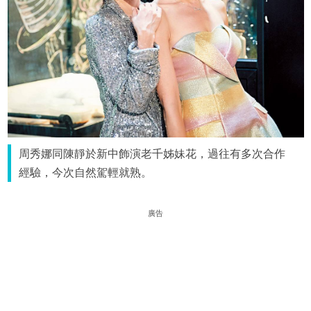
周秀娜同陳靜於新中飾演老千姊妹花，過往有多次合作
經驗，今次自然駕輕就熟。
廣告