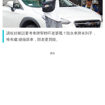
講咗好耐話要考車牌幫輕吓老婆嘅？陸永車牌未到手，
惟有繼 續做跟車，陪老婆買餸。
廣告