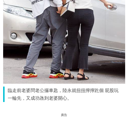
臨走前老婆問老公攞車匙，陸永就扭扭擰擰趷個 屁股玩
一輪先，又成功氹到老婆開心。
廣告