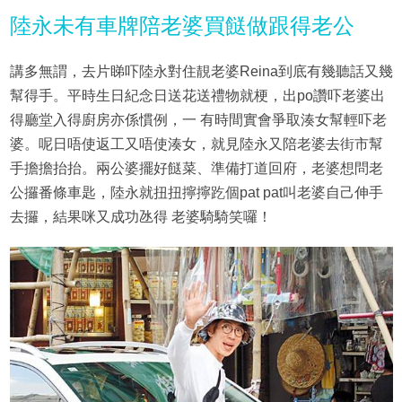
陸永未有車牌陪老婆買餸做跟得老公
講多無謂，去片睇吓陸永對住靚老婆Reina到底有幾聽話又幾
幫得手。平時生日紀念日送花送禮物就梗，出po讚吓老婆出
得廳堂入得廚房亦係慣例，一 有時間實會爭取湊女幫輕吓老
婆。呢日唔使返工又唔使湊女，就見陸永又陪老婆去街市幫
手擔擔抬抬。兩公婆擺好餸菜、準備打道回府，老婆想問老
公攞番條車匙，陸永就扭扭擰擰趷個pat pat叫老婆自己伸手
去攞，結果咪又成功氹得 老婆騎騎笑囉！