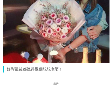
好彩最後都氹得返個靚靚老婆！
廣告