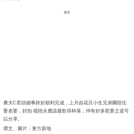
廣告
農夫C君頭婚事終於順利完成，上月由花旦小生兄弟團陪住
娶老婆，好拍 檔陸永應該最飲得杯落，仲有好多慰妻之道可
以分享。
撰文、圖片：東方新地