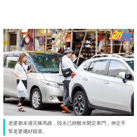
老婆都未過完條馬路，陸永已經醒水開定車門，伸定手
幫老婆擺好餸菜。