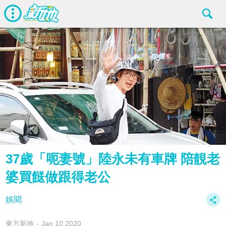
37歲「呃妻號」陸永未有車牌 陪靚老
婆買餸做跟得老公
娛聞
東方新地
Jan 10 2020