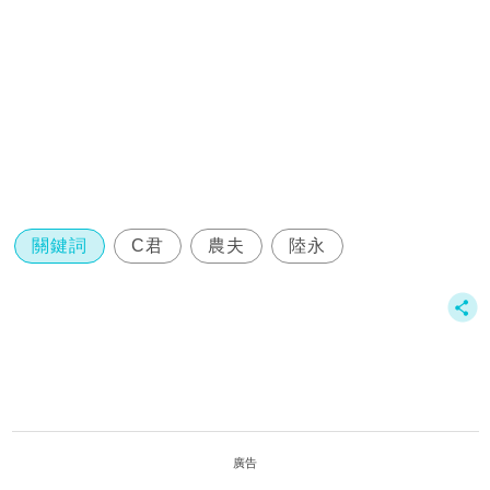
關鍵詞
C君
農夫
陸永
廣告