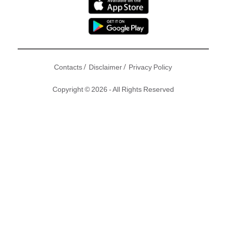
/
/
Contacts
Disclaimer
Privacy Policy
Copyright © 2026 - All Rights Reserved
農夫成員鄭詩君（C君）同拍拖五年嘅DJ女友黃天頤於上周五
(13日）拉埋天窗，出名人緣好嘅C君出動星級兄弟團包括拍檔
陸永、蕭正楠、黃翠如夫婦、洪永城等接新娘，而唐詩詠則客
串出任大妗姐。C君喺接新娘時發表「愛的誓言」，更大大聲
立誓：「做唔到就天打雷劈！」
撰文、圖片：東方新地