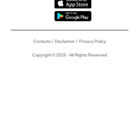
/
/
Contacts
Disclaimer
Privacy Policy
Copyright © 2026 - All Rights Reserved
於《
復仇者聯盟4
：終局之戰》（
Avengers
：Endgame）中接
下Steve Rogers
美國隊長
盾牌的Falcon（飛隼），在接續下來
的MCU電影中將會接替成為美國隊長。而近日Marvel亦將會有
全新加長版的《復仇者聯盟4：終局之戰》上映，讓大家再次
重溫當時的感動。
撰文：白仔丨圖片：imdb