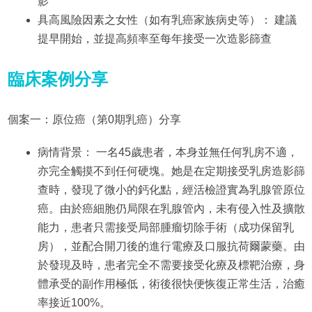
影
具高風險因素之女性（如有乳癌家族病史等）： 建議
提早開始，並提高頻率至每年接受一次造影篩查
臨床案例分享
個案一：原位癌（第0期乳癌）分享
病情背景： 一名45歲患者，本身並無任何乳房不適，
亦完全觸摸不到任何硬塊。她是在定期接受乳房造影篩
查時，發現了微小的鈣化點，經活檢證實為乳腺管原位
癌。由於癌細胞仍局限在乳腺管內，未有侵入性及擴散
能力，患者只需接受局部腫瘤切除手術（成功保留乳
房），並配合開刀後的進行電療及口服抗荷爾蒙藥。由
於發現及時，患者完全不需要接受化療及標靶治療，身
體承受的副作用極低，術後很快便恢復正常生活，治癒
率接近100%。