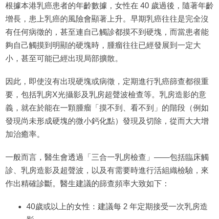
根據本港乳癌患者的年齡數據，女性在 40 歲過後，隨著年齡
增長，患上乳癌的風險會顯著上升。早期乳癌往往是完全沒
有任何病徵的，甚至連自己觸診都摸不到硬塊，而當患者能
夠自己觸摸到明顯的硬塊時，腫瘤往往已經發展到一定大
小，甚至可能已經出現局部擴散。
因此，即使沒有出現硬塊或病徵，定期進行乳癌篩查都很重
要，包括乳房X光攝影及乳房超聲波檢查等。乳房造影的意
義，就在於能在一顆腫瘤「摸不到、看不到」的階段（例如
發現尚未形成硬塊的微小鈣化點）發現及切除，從而大大增
加治癒率。
一般而言，醫生會透過「三合一乳房檢查」——包括臨床觸
診、乳房造影及超聲波，以及有需要時進行活組織檢驗，來
作出精確診斷。醫生建議的篩查頻率大致如下：
40歲或以上的女性：建議每 2 年定期接受一次乳房造