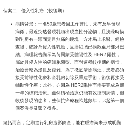
個案二：侵入性乳癌（較後期）
病情背景：一名50歲患者因工作繁忙，未有及早發現
病徵，最近突然發現乳頭出現血性分泌物，且洗澡時摸
到乳房有一顆固定且無痛的硬塊，方才馬上求醫。經檢
查後，確診為侵入性乳癌，且癌細胞已擴散至局部淋巴
結。病理報告顯示為荷爾蒙受體陽性及 HER2 陽性，
屬於具侵入性的癌細胞類型。面對這種較後期的病情，
治療會較為漫長及複雜。為了徹底清除病灶，患者必須
接受前導性化療和全乳房切除及重建手術，術後再接受
輔助性化療；此外，亦因為 HER2陽性而需要完成為期
一年的標靶治療。雖然積極治療仍能有效控制病情，但
較後發現的患者，整個抗癌療程跨越數年，比起第一個
個案漫長及艱辛得多。
總括而言，定期進行乳房造影篩查，能在腫瘤尚未形成明顯