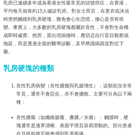
乳癌已連續多年成為香港女性最常見的頭號癌症，在香港，
平均每天就有約15人確診乳癌。對女士而言，在更衣或沐浴
時突然觸摸到乳房硬塊，難免會心生恐慌，擔心是否有癌
變。事實上，大多數的乳房硬塊都屬於良性，不會對生命構
成即時威脅。然而，當出現病徵時，應切忌自行盲目觀察或
拖延，而是透過全面的醫學診斷，及早辨識病因並對症下
藥。
乳房硬塊的種類
良性乳房病變（良性腫瘤與乳腺增生）：這類狀況非常
常見，通常不會惡化，亦不會擴散。主要可分為以下兩
種：
良性腫瘤（如纖維腺瘤、囊腫／水瘤）： 觸摸時，硬
塊通常是邊界清晰、表面平滑且容易滑動的。部分患者
在月經前後可能會感到乳房脹痛。