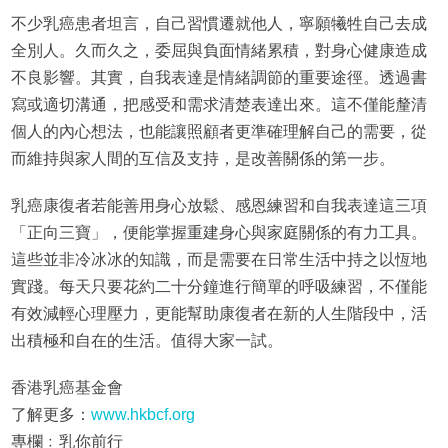
不少乳癌患者坦言，自己習慣遷就他人，寧願犧牲自己去成
全別人。久而久之，委屈與負面情緒累積，對身心健康造成
不良影響。其實，自我表達是情緒調節的重要途徑。透過書
寫或適切溝通，把感受和需求清楚表達出來。這不僅能釐清
個人的內心想法，也能讓照顧者更準確理解自己的需要，從
而維持與家人間的互信及支持，是改善關係的第一步。
乳癌康復者若能善用身心放鬆、感恩練習和自我表達這三項
「正向三寶」，便能掌握重建身心與家庭關係的有力工具。
這些並非冷冰冰的知識，而是需要在日常生活中持之以恆地
實踐。每天只要花約二十分鐘進行簡單的呼吸練習，不僅能
有效減輕心理壓力，更能幫助康復者在新的人生階段中，活
出積極和自在的生活。值得大家一試。
香港乳癌基金會
了解更多：
www.hkbcf.org
專欄﹕乳你前行