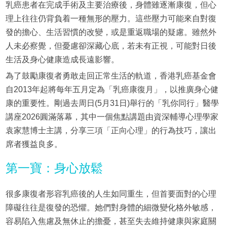
乳癌患者在完成手術及主要治療後，身體雖逐漸康復，但心
理上往往仍背負着一種無形的壓力。這些壓力可能來自對復
發的擔心、生活習慣的改變，或是重返職場的疑慮。雖然外
人未必察覺，但憂慮卻深藏心底，若未有正視，可能對日後
生活及身心健康造成長遠影響。
為了鼓勵康復者勇敢走回正常生活的軌道，香港乳癌基金會
自2013年起將每年五月定為「乳癌康復月」，以推廣身心健
康的重要性。剛過去周日(5月31日)舉行的「乳你同行」醫學
講座2026圓滿落幕，其中一個焦點講題由資深輔導心理學家
袁家慧博士主講，分享三項「正向心理」的行為技巧，讓出
席者獲益良多。
第一寶：身心放鬆
很多康復者形容乳癌後的人生如同重生，但首要面對的心理
障礙往往是復發的恐懼。她們對身體的細微變化格外敏感，
容易陷入焦慮及無休止的擔憂，甚至失去維持健康與家庭關