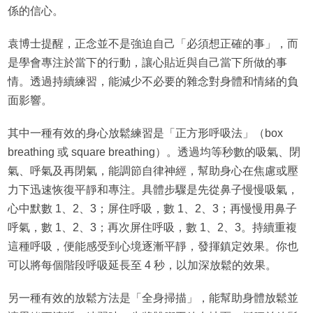
係的信心。
袁博士提醒，正念並不是強迫自己「必須想正確的事」，而
是學會專注於當下的行動，讓心貼近與自己當下所做的事
情。透過持續練習，能減少不必要的雜念對身體和情緒的負
面影響。
其中一種有效的身心放鬆練習是「正方形呼吸法」（box
breathing 或 square breathing）。透過均等秒數的吸氣、閉
氣、呼氣及再閉氣，能調節自律神經，幫助身心在焦慮或壓
力下迅速恢復平靜和專注。具體步驟是先從鼻子慢慢吸氣，
心中默數 1、2、3；屏住呼吸，數 1、2、3；再慢慢用鼻子
呼氣，數 1、2、3；再次屏住呼吸，數 1、2、3。持續重複
這種呼吸，便能感受到心境逐漸平靜，發揮鎮定效果。你也
可以將每個階段呼吸延長至 4 秒，以加深放鬆的效果。
另一種有效的放鬆方法是「全身掃描」，能幫助身體放鬆並