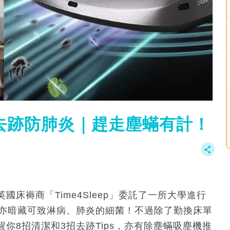
去跡防肺炎｜趕走塵蟎有計！
床褥商「Time4Sleep」委託了一所大學進行
，亦暗藏可致淋病、肺炎的細菌！不過除了勤換床單
你8招清潔和3招去跡Tips，亦有除塵蟎吸塵機推