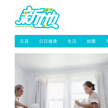
主頁
日日健康
生活
娛樂