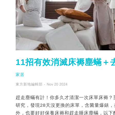
11招有效消滅床褥塵蟎＋
家居
東方新地編輯部
Nov 20 2024
趕走塵蟎有計！你多久才清潔一次床單床褥？英國
研究，發現28天沒更換的床單，含菌量爆錶
外，也要好好保養床褥和趕走睡床塵蟎，以下醒