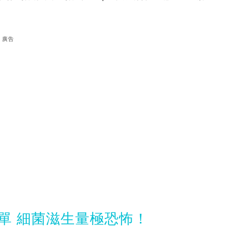
廣告
單 細菌滋生量極恐怖！