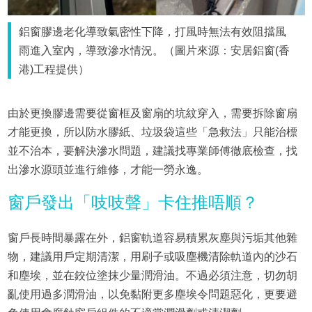
鋁窗膠邊老化導致氣密性下降，打風時無法有效阻擋風
雨進入室內，導致滲水情況。（圖片來源：安居鋁窗(香
港)工程提供）
由於更換膠邊需要從窗框及窗扇的坑紋穿入，需要拆除窗扇
才能更換，所以防水膠紙、垃圾袋這些「急救法」只能治標
並不治本，要解決滲水問題，建議找專業師傅徹底檢查，找
出滲水源頭並進行維修，才能一勞永逸。
窗戶發出「吱吱聲」卡住推唔順？
窗戶長時間暴露在外，鋁窗軌道容易積累灰塵與污垢其他雜
物，建議用戶定期清潔，用刷子或吸塵機清除軌道內的沙石
和塵埃，並在鉸位塗抹少量潤滑油。不過必須注意，切勿胡
亂使用過多潤滑油，以免黏附更多塵埃令問題惡化，更要避