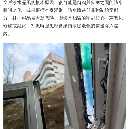
窗戶滲水漏風的根本原因，很可能是窗肉與窗框之間的防水
膠邊老化，或是窗框本身變形。防水膠邊並非強制驗窗部
分，往往容易被大眾忽略。膠邊是鋁窗的密封核心，若老化
變硬或融化，打風時強風壓會讓雨水從老化的膠邊滲入屋
內。