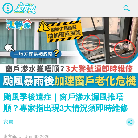
颱風季後遺症｜窗戶滲水漏風推唔
順？專家指出現3大情況須即時維修
家居
東方新地
Jun 30 2026