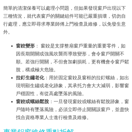
簡單的清潔保養可以處理小問題，但如果發現窗戶出現以下
三種情況，就代表窗戶的關鍵組件可能已嚴重損壞，切勿自
行處理，應立即尋求專業師傅上門檢查及維修，以免發生意
外。
窗鉸變形
： 窗鉸是支撐整扇窗戶重量的重要零件，如
因長期開關或強風吹襲而導致變形，會令窗戶開關不
順。若強行開關，不但會加劇損耗，更有機會令窗戶鬆
脫，構成極大危險。
拉釘生鏽老化
：用於固定窗鉸及窗框的拉釘螺絲，如出
現明顯生鏽或老化跡象，其承托力會大大減弱，影響窗
戶穩固性，有從高處墜落的風險。
窗鉸或螺絲鬆脫
：一旦發現窗鉸或螺絲有鬆脫跡象，窗
戶隨時有墜落風險，必須立即停止開關該窗戶，並盡快
找合資格專業人士進行檢查及維修。