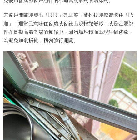
免使用會腐蝕窗戶組件的不適當潤滑劑或清潔劑。
若窗戶開關時發出「吱吱」刺耳聲，或推拉時感覺卡住「唔
順」，通常已意味住窗扇或窗鉸出現輕微變形，或是金屬部
件在長期高溫潮濕的氣候中，因污垢堆積而出現生鏽跡象，
為避免加劇損耗，切勿強行開關。