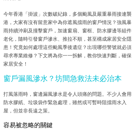
今年香港「掛波」次數破紀錄，多個颱風及嚴重暴雨接連襲
港，大家有沒有留意家中為你遮風擋雨的窗戶情況？強風暴
雨持續沖刷及撞擊窗戶，加速窗扇、窗框、防水膠邊等組件
老化，隨時引發窗戶滲水、推拉不順，甚至構成家居安全隱
患！究竟如何處理這些颱風季後遺症？出現哪些警號就必須
尋求專業維修？下文將為你一一拆解，教你快速判斷，確保
家居安全！
窗戶漏風滲水？坊間急救法未必治本
打風落雨時，窗邊漏風滲水是令人頭痛的問題。不少人會用
防水膠紙、垃圾袋作緊急處理，雖然或可暫時阻擋雨水入
屋，但並非長遠之策。
容易被忽略的關鍵