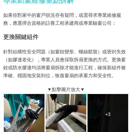
專業鋁窗維修重點拆解
如果你對家中的窗戶狀況存有疑問，或需尋求專業維修服
務，應選擇合資格的註冊工程承建商或專業驗窗公司：
更換關鍵組件
針對結構性安全問題（如窗鉸變形、螺絲鬆脫）或密封失效
（如膠邊老化），專業人員會採取拆扇更換的方式。更換窗
鉸或防水膠邊均須將窗扇拆除才能進行工程，確保新組件被
準確、穩固地安裝到位，恢復窗扇的承重力和安全性。
+3
+3