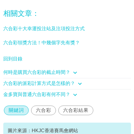
相關文章：
六合彩十大幸運投注站及注項投注方式
六合彩領獎方法！中幾個字先有獎？
回到目錄
何時是購買六合彩的截止時間？
六合彩的派彩計算方式是怎樣的？
金多寶與普通六合彩有何不同？
關鍵詞
六合彩
六合彩結果
圖片來源：HKJC香港賽馬會網站