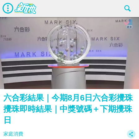
六合彩結果｜今期8月6日六合彩攪珠
攪珠即時結果｜中獎號碼＋下期攪珠
日
家庭消費