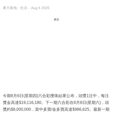
東方新地 - 生活
Aug 6 2026
廣告
今期8月6日(星期四)六合彩攪珠結果公布，頭獎1注中，每注
獎金高達$19,116,180。下一期六合彩在8月8日(星期六)，頭
獎約$8,000,000，當中多寶/金多寶高達$986,625。最新一期