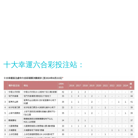
十大幸運六合彩投注站：