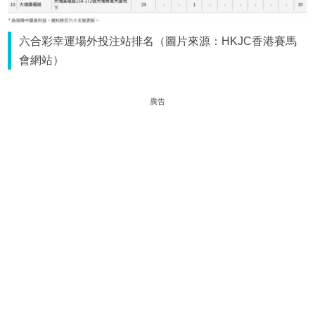
六合彩幸運場外投注站排名（圖片來源：HKJC香港賽馬
會網站）
廣告