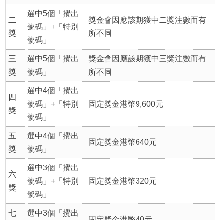
選中5個「攪出
二
獎金會因應該期獲中二獎注數而有
號碼」+「特別
獎
所不同
號碼」
三
選中5個「攪出
獎金會因應該期獲中三獎注數而有
獎
號碼」
所不同
選中4個「攪出
四
號碼」+「特別
固定獎金港幣9,600元
獎
號碼」
五
選中4個「攪出
固定獎金港幣640元
獎
號碼」
選中3個「攪出
六
號碼」+「特別
固定獎金港幣320元
獎
號碼」
七
選中3個「攪出
固定獎金港幣40元