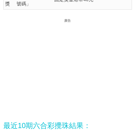
獎
號碼」
廣告
最近10期六合彩攪珠結果：