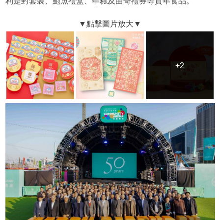
利是封套裝、鮑魚禮盒、年糕及曲奇禮券等賀年食品。
+2
+2