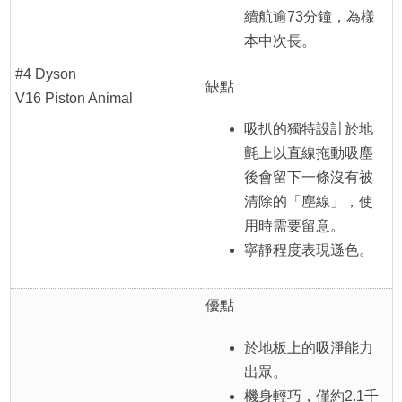
續航逾73分鐘，為樣
本中次長。
#4 Dyson
缺點
V16 Piston Animal
吸扒的獨特設計於地
氈上以直線拖動吸塵
後會留下一條沒有被
清除的「塵線」，使
用時需要留意。
寧靜程度表現遜色。
優點
於地板上的吸淨能力
出眾。
機身輕巧，僅約2.1千