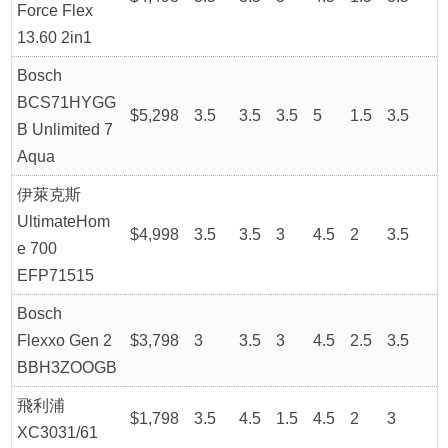
Force Flex
13.60 2in1
Bosch
BCS71HYGG
$5,298
3.5
3.5
3.5
5
1.5
3.5
B Unlimited 7
Aqua
伊萊克斯
UltimateHom
$4,998
3.5
3.5
3
4.5
2
3.5
e 700
EFP71515
Bosch
Flexxo Gen 2
$3,798
3
3.5
3
4.5
2.5
3.5
BBH3ZOOGB
飛利浦
$1,798
3.5
4.5
1.5
4.5
2
3
XC3031/61