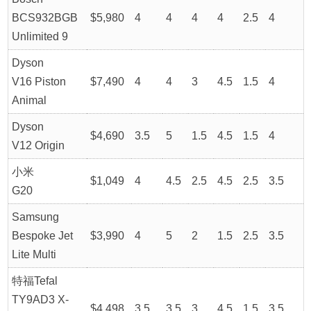
BCS932BGB
$5,980
4
4
4
4
2.5
4
Unlimited 9
Dyson
V16 Piston
$7,490
4
4
3
4.5
1.5
4
Animal
Dyson
$4,690
3.5
5
1.5
4.5
1.5
4
V12 Origin
小米
$1,049
4
4.5
2.5
4.5
2.5
3.5
G20
Samsung
Bespoke Jet
$3,990
4
5
2
1.5
2.5
3.5
Lite Multi
特福Tefal
TY9AD3 X-
$4,498
3.5
3.5
3
4.5
1.5
3.5