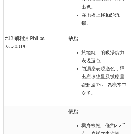
出色。
在地板上移動頗流
暢。
#12 飛利浦 Philips
缺點
XC3031/61
於地氈上的吸淨能力
表現遜色。
防漏塵表現遜色，釋
出塵埃總量及微塵量
都超過1%，為樣本中
次多。
優點
機身較輕，僅約2.2千
克，為樣本中次輕。