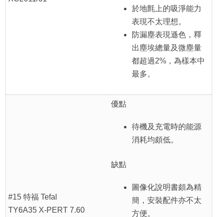
於地氈上的吸淨能力
表現不太理想。
防漏塵表現遜色，釋
出塵埃總量及微塵量
都超過2%，為樣本中
最多。
優點
待機及充電時的能源
消耗均頗低。
缺點
圖像化說明書頗為精
#15 特福 Tefal
簡，安裝配件亦不太
TY6A35 X-PERT 7.60
方便。