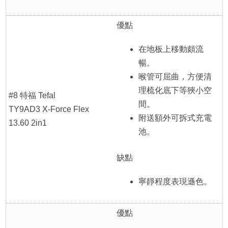
優點
在地板上移動頗流
暢。
喉管可屈曲，方便清
理梳化底下等狹小空
#8 特福 Tefal
間。
TY9AD3 X-Force Flex
附送額外可拆式充電
13.60 2in1
池。
缺點
寧靜程度表現遜色。
優點