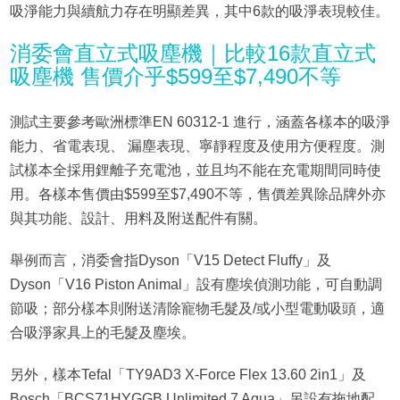
吸淨能力與續航力存在明顯差異，其中6款的吸淨表現較佳。
消委會直立式吸塵機｜比較16款直立式
吸塵機 售價介乎$599至$7,490不等
測試主要參考歐洲標準EN 60312-1 進行，涵蓋各樣本的吸淨
能力、省電表現、 漏塵表現、寧靜程度及使用方便程度。測
試樣本全採用鋰離子充電池，並且均不能在充電期間同時使
用。各樣本售價由$599至$7,490不等，售價差異除品牌外亦
與其功能、設計、用料及附送配件有關。
舉例而言，消委會指Dyson「V15 Detect Fluffy」及
Dyson「V16 Piston Animal」設有塵埃偵測功能，可自動調
節吸；部分樣本則附送清除寵物毛髮及/或小型電動吸頭，適
合吸淨家具上的毛髮及塵埃。
另外，樣本Tefal「TY9AD3 X-Force Flex 13.60 2in1」及
Bosch「BCS71HYGGB Unlimited 7 Aqua」另設有拖地配