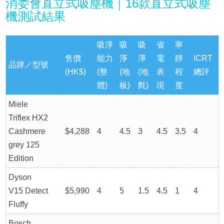
消委會直立式吸塵機｜16款直立式吸塵
機測試結果
吸淨
吸
吸
省
寧
售價
能力
淨
淨
電
靜
ICRT
品牌／型號
(HK$)
(整
(地
(地
表
程
總評
體)
板)
氈)
現
度
Miele
Triflex HX2
Cashmere
$4,288
4
4.5
3
4.5
3.5
4
grey 125
Edition
Dyson
V15 Detect
$5,990
4
5
1.5
4.5
1
4
Fluffy
Bosch