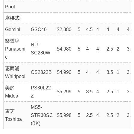
Pool
座檯式
Gemini
GSO40
$2,380
5
4.5
4
4
4
4
樂聲牌
NU-
Panasoni
$4,980
5
4
4
2.5
2
3.5
SC280W
c
惠而浦
CS2322B
$4,990
5
4
4
3.5
1
3.5
Whirlpool
美的
PS30L22
$5,299
5
3.5
4
2.5
1
3.5
Midea
Z
MS5-
東芝
STR30SC
$5,998
5
2.5
4
2.5
2
3.5
Toshiba
(BK)