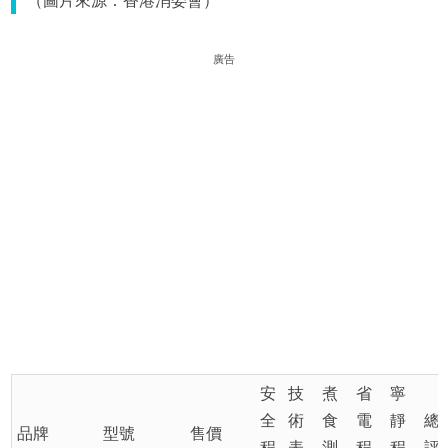
（圖片來源：香港消委會）
廣告
安
技
煮
省
寧
全
術
食
電
靜
總
品牌
型號
售價
程
表
測
程
程
評