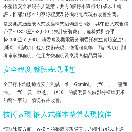
本整體安全表現令人滿意，共有3個樣本獲得4分或以上總
評，惟部分樣本的寧靜程度及待機耗電表現有改善空間。
是次測試涵蓋嵌入式及座檯式蒸焗爐各5款，其中嵌入式售價
介乎$9,800至$53,000（未計安裝費），座檯式則介乎
$2,380至$5,998。消委會及機電署分別委託獨立實驗室進行
測試，測試項目包括技術表現、慳電程度等，而評審項目則
考慮寧靜程度、使用方便程度及烹調食物品質等。
安全程度 整體表現理想
全部樣本均能通過安全測試，惟「Gemini」（#6）、「惠而
浦」（#8）及「東芝」（#10）的說明書欠缺部分標準要求
的警告字句，情況有待改善。
技術表現 嵌入式樣本整體表現較佳
預熱速度方面，各樣本的整體表現滿意，均獲4分或以上評