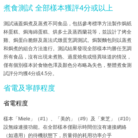
煮食測試 全部樣本獲評4分或以上
測試涵蓋焗煮及蒸煮不同食品，包括參考標準方法製作焗紙
杯蛋糕、焗海綿蛋糕、烘多士及蒸西蘭花等，並設計了烤全
雞、焗蛋白脆餅及蒸法式燉蛋烹調測試。焗製麵包則以蒸煮
和焗煮的組合方法進行。測試結果發現全部樣本均勝任烹調
所有食品，沒有出現未煮熟、過度燒焦或怪異味道的情況，
僅有個別樣本於食物色澤及顏色分布略為失色，整體煮食測
試評分均獲4分或4.5分。
省電及寧靜程度
省電程度
樣本「Miele」（#1）、「美的」（#9）及「東芝」（#10）
設無線連接功能。在全部樣本僅顯示時間但沒有連接網絡
（如適用）的待機狀態下，所量得的耗用功率介乎