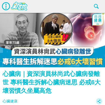
心臟病｜資深演員林尚武心臟病發離
世 專科醫生拆解心臟病迷思 必戒6大
壞習慣久坐屬高危
心臟健康