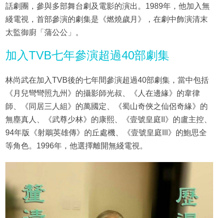
話劇團，參與多部舞台劇及電影的演出。1989年，他加入無
綫電視，首部參演的劇集是《燃燒歲月》，在劇中飾演清末
太監御廚「蒲公公」。
加入TVB七年參演超過40部劇集
林尚武在加入TVB後的七年間參演超過40部劇集，當中包括
《月兒彎彎照九州》的攝影師光叔、《人在邊緣》的韋律
師、《同居三人組》的萬國定、《蜀山奇俠之仙侶奇緣》的
無塵真人、《武尊少林》的康熙、《壹號皇庭II》的盧主控、
94年版《射鵰英雄傳》的丘處機、《壹號皇庭III》的鮑思全
等角色。1996年，他選擇離開無綫電視。