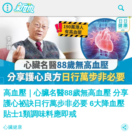
高血壓｜心臟名醫88歲無高血壓 分享
護心祕訣日行萬步非必要 6大降血壓
貼士1類調味料應即戒
心臟健康