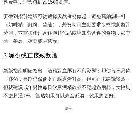
匙食鹽，理想值則為1500毫克。
要做到指引建議可從選擇天然食材做起；避免高鈉調味料
（如味精、雞粉、醬油），外食時可主動要求少鹽或將醬汁
分開，並嘗試使用含鉀鹽替代品或增加富含鉀的食物，如香
蕉、番薯、菠菜或香菇等。
3.減少或直接戒飲酒
新版指南明確指出，酒精對血壓有不良影響；即使每日只飲
一杯酒，長期仍然會令血壓逐漸升高。指引雖未建議禁酒，
但就建議成年男性每日飲用酒精飲品不應超過兩杯，女性則
不應超過1杯，當然如果可以完全戒酒，效果將更好。
廣告