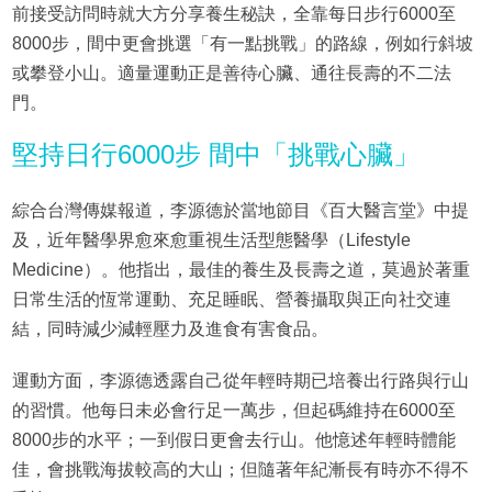
前接受訪問時就大方分享養生秘訣，全靠每日步行6000至
8000步，間中更會挑選「有一點挑戰」的路線，例如行斜坡
或攀登小山。適量運動正是善待心臟、通往長壽的不二法
門。
堅持日行6000步 間中「挑戰心臟」
綜合台灣傳媒報道，李源德於當地節目《百大醫言堂》中提
及，近年醫學界愈來愈重視生活型態醫學（Lifestyle
Medicine）。他指出，最佳的養生及長壽之道，莫過於著重
日常生活的恆常運動、充足睡眠、營養攝取與正向社交連
結，同時減少減輕壓力及進食有害食品。
運動方面，李源德透露自己從年輕時期已培養出行路與行山
的習慣。他每日未必會行足一萬步，但起碼維持在6000至
8000步的水平；一到假日更會去行山。他憶述年輕時體能
佳，會挑戰海拔較高的大山；但隨著年紀漸長有時亦不得不