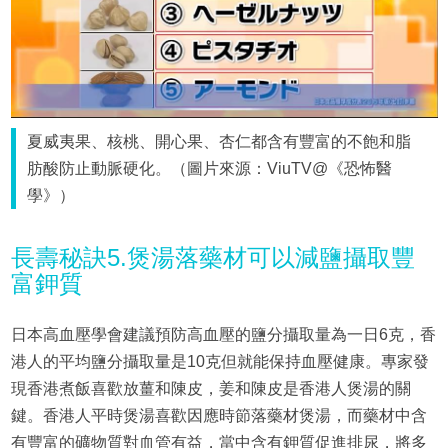
夏威夷果、核桃、開心果、杏仁都含有豐富的不飽和脂
肪酸防止動脈硬化。（圖片來源：ViuTV@《恐怖醫
學》）
長壽秘訣5.煲湯落藥材可以減鹽攝取豐
富鉀質
日本高血壓學會建議預防高血壓的鹽分攝取量為一日6克，香
港人的平均鹽分攝取量是10克但就能保持血壓健康。專家發
現香港煮飯喜歡放薑和陳皮，姜和陳皮是香港人煲湯的關
鍵。香港人平時煲湯喜歡因應時節落藥材煲湯，而藥材中含
有豐富的礦物質對血管有益，當中含有鉀質促進排尿，將多