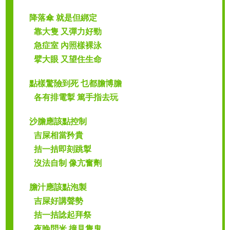
降落傘 就是但綁定
靠大隻 又彈力好勁
急症室 內照樣裸泳
擘大眼 又望住生命
點樣驚險到死 乜都膽博膽
各有排電掣 篤手指去玩
沙膽應該點控制
吉屎相當矜貴
拮一拮即刻跳掣
沒法自制 像亢奮劑
膽汁應該點泡製
吉屎好講聲勢
拮一拮諗起拜祭
夜晚問米 撞見隻鬼