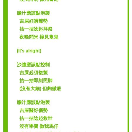
膽汁應該點泡製
吉屎好講聲勢
拮一拮諗起拜祭
夜晚問米 撞見隻鬼
(It’s alright)
沙膽應該點控制
吉屎必須複製
拮一拮即刻照肺
(沒有大細) 但夠徹底
膽汁應該點泡製
吉屎醫好傷勢
拮一拮諗起救世
沒有學費 做我馬仔