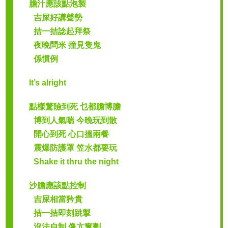
膽汁應該點泡製
吉屎好講聲勢
拮一拮諗起拜祭
夜晚問米 撞見隻鬼
係慣例
It’s alright
點樣驚險到死 乜都膽博膽
博到人氣喘 今晚玩到散
開心到死 心口搵兩餐
震爆防護罩 笠水都要玩
Shake it thru the night
沙膽應該點控制
吉屎相當矜貴
拮一拮即刻跳掣
沒法自制 像亢奮劑