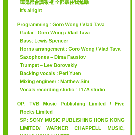
嘩鬼都會識敬禮 全部聽住我勉勵
It’s alright
Programming : Goro Wong / Vlad Tava
Guitar : Goro Wong / Vlad Tava
Bass: Lewis Spencer
Horns arrangement : Goro Wong / Vlad Tava
Saxophones – Dima Faustov
Trumpet – Lev Borovskiy
Backing vocals : Perl Yuen
Mixing engineer : Matthew Sim
Vocals recording studio : 117A studio
OP: TVB Music Publishing Limited / Five
Rocks Limited
SP: SONY MUSIC PUBLISHING HONG KONG
LIMITED/ WARNER CHAPPELL MUSIC,