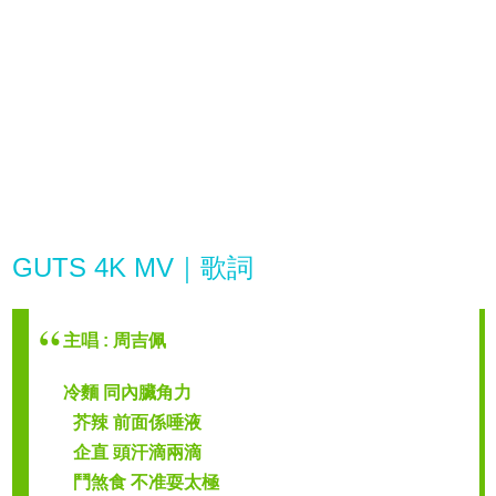
GUTS 4K MV｜歌詞
主唱 : 周吉佩
冷麵 同內臟角力
芥辣 前面係唾液
企直 頭汗滴兩滴
鬥煞食 不准耍太極