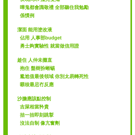
嘩鬼都會識敬禮 全部聽住我勉勵
係慣例
潔面 能用塗改液
佔用 人事部budget
勇士夠實驗性 就當做信用證
趁住 人仲未攤直
抱住 盤樹扮蜥蜴
尷尬值最後領域 你別太易轉死性
啜核最忌冇反應
沙膽應該點控制
吉屎相當矜貴
拮一拮即刻跳掣
沒法自制 像亢奮劑