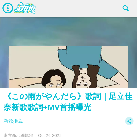
《この雨がやんだら》歌詞｜足立佳
奈新歌歌詞+MV首播曝光
新歌推薦
東方新地編輯部
Oct 26 2023