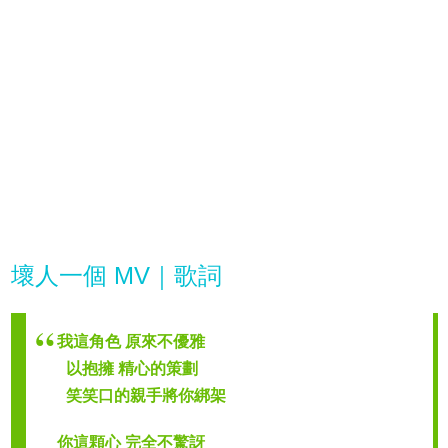
壞人一個 MV｜歌詞
我這角色 原來不優雅
以抱擁 精心的策劃
笑笑口的親手將你綁架
你這顆心 完全不驚訝