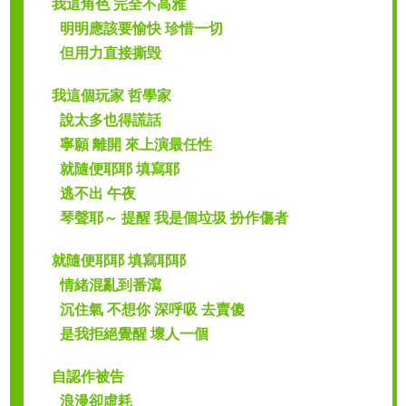
我這角色 完全不高雅
明明應該要愉快 珍惜一切
但用力直接撕毁
我這個玩家 哲學家
說太多也得謊話
寧願 離開 來上演最任性
就隨便耶耶 填寫耶
逃不出 午夜
琴聲耶～ 提醒 我是個垃圾 扮作傷者
就隨便耶耶 填寫耶耶
情緒混亂到番瀉
沉住氣 不想你 深呼吸 去賣傻
是我拒絕覺醒 壞人一個
自認作被告
浪漫卻虛耗