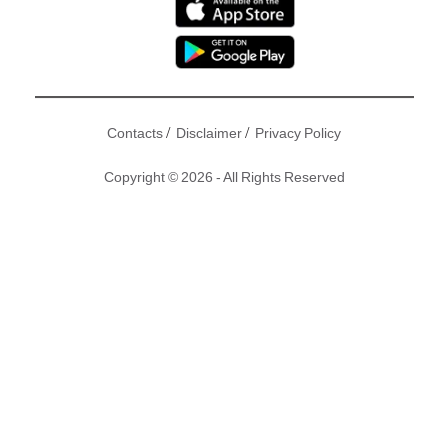
/
/
Contacts
Disclaimer
Privacy Policy
Copyright © 2026 - All Rights Reserved
https://youtu.be/My3PDXny9rc
關鍵詞
亞視
杜汶澤
田蕊妮