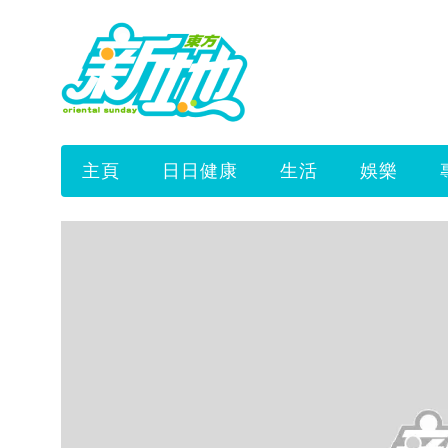
主頁
日日健康
生活
娛樂