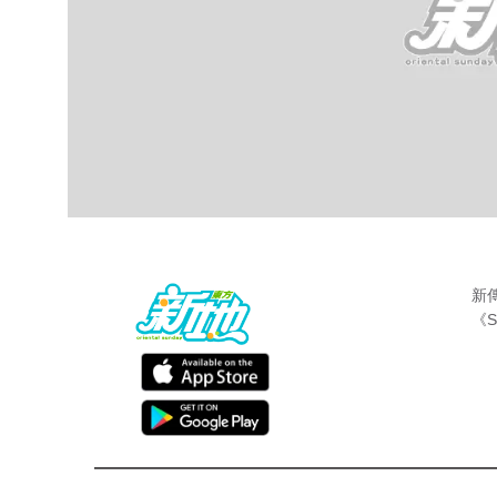
新
《S
星惜天下
東方新地
Apr 23 2016
https://youtu.be/gV1HbDVZ9Y4