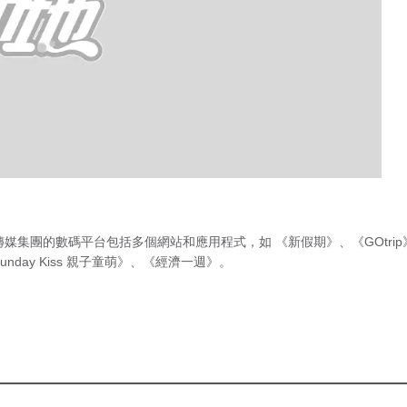
傳媒集團的數碼平台包括多個網站和應用程式，如
《新假期》
、
《GOtri
unday Kiss 親子童萌》
、
《經濟一週》
。
急症室輪
候時間
（最後更新時間 2026年8月7日 下
午9時45分）