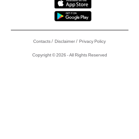
/
/
Contacts
Disclaimer
Privacy Policy
Copyright © 2026 - All Rights Reserved
https://youtu.be/F0DKEk2wJiQ
關鍵詞
劉青雲
郭藹明