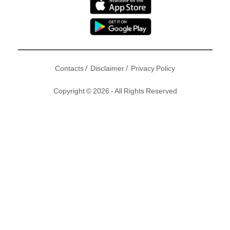
/
/
Contacts
Disclaimer
Privacy Policy
Copyright © 2026 - All Rights Reserved
https://youtu.be/8yokfV7eYho
關鍵詞
王浩信
陳自瑤