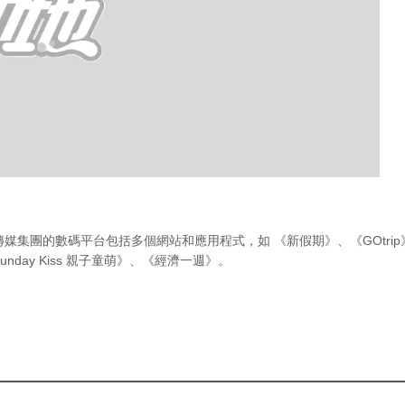
傳媒集團的數碼平台包括多個網站和應用程式，如
《新假期》
、
《GOtri
unday Kiss 親子童萌》
、
《經濟一週》
。
急症室輪
候時間
（最後更新時間 2026年8月6日 下
午7時30分）