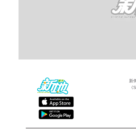
新
《S
星惜天下
東方新地
May 28 2016
https://youtu.be/FixkSJBjDH8