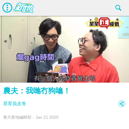
農夫：我哋冇狗噏！
星星負皮卷
東方新地編輯部
Jan 21 2020