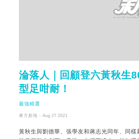
淪落人｜回顧登六黃秋生8
型足咁耐！
最強精選
東方新地
Aug 27 2021
黃秋生與劉德華、張學友和蔣志光同年、同樣屬