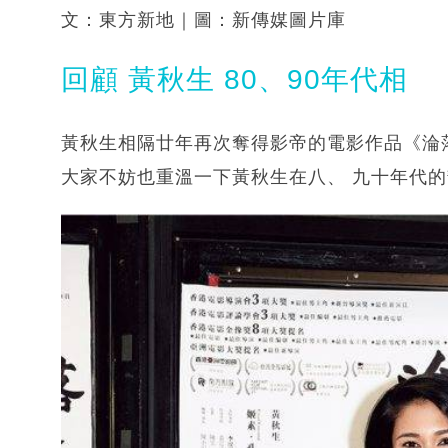
文：東方新地｜圖：新傳媒圖片庫
回顧 黃秋生 80、90年代相
黃秋生相隔廿年再次奪得影帝的電影作品《淪
大家不妨也重溫一下黃秋生在八、 九十年代