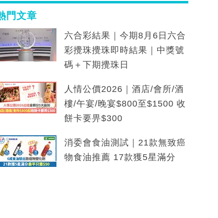
熱門文章
六合彩結果｜今期8月6日六合
彩攪珠攪珠即時結果｜中獎號
碼＋下期攪珠日
人情公價2026｜酒店/會所/酒
樓/午宴/晚宴$800至$1500 收
餅卡要畀$300
消委會食油測試｜21款無致癌
物食油推薦 17款獲5星滿分