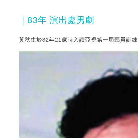
｜83年 演出處男劇
黃秋生於82年21歲時入讀亞視第一屆藝員訓