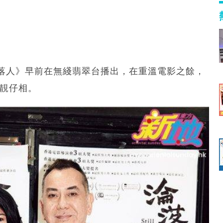
落人》早前在無綫翡翠台播出，在重溫電影之餘，
的靚仔相。