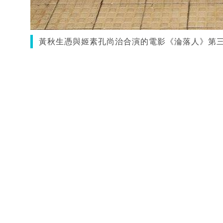
黃秋生憑與姬素孔尚治合演的電影《淪落人》第