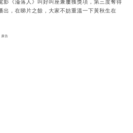
電影《淪落人》叫好叫座兼屢獲獎項，第三度奪得
播出，在睇片之餘，大家不妨重溫一下黃秋生在
廣告