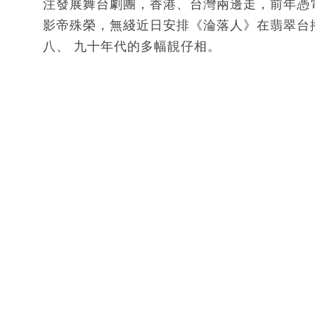
注發展舞台劇團，香港、台灣兩邊走，前年憑
影帝殊榮，無綫近日安排《淪落人》在翡翠台
八、 九十年代的多幅靚仔相。