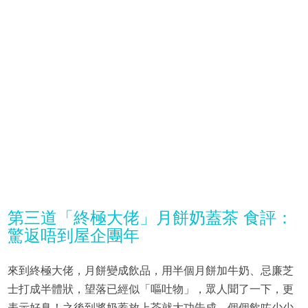
第三道「終極大佬」月餅奶蓋茶 食評：
驚返唔到屋企團年
來到終極大佬，月餅變成飲品，用半個月餅加牛奶、忌廉芝
士打成半體狀，望落已經似「嘔吐物」，眾人聞了一下，更
表示好臭！之後到將奶蓋放上茶就大功告成。個個飲咗少少