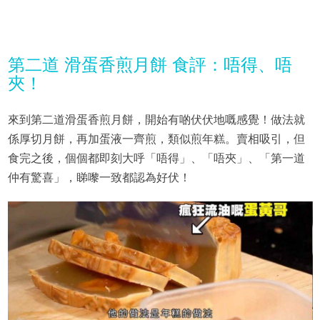
第二道 滑蛋香煎月餅 食評：唔得、唔
夾！
來到第二道滑蛋香煎月餅，開始有啲伏伏地嘅感覺！做法就
係厚切月餅，再加蛋液一齊煎，類似煎年糕。賣相吸引，但
食完之後，個個都即刻大呼「唔得」、「唔夾」、「第一道
仲有驚喜」，睇嚟一致都認為好伏！