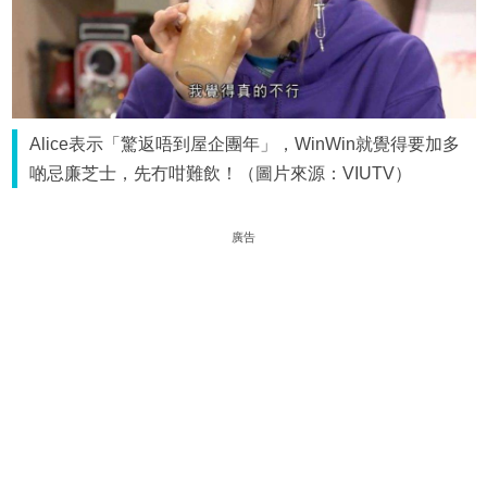
Alice表示「驚返唔到屋企團年」，WinWin就覺得要加多
啲忌廉芝士，先冇咁難飲！（圖片來源：VIUTV）
廣告