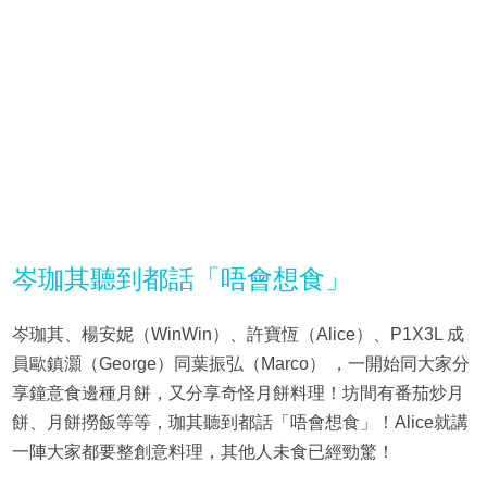
岑珈其聽到都話「唔會想食」
岑珈其、楊安妮（WinWin）、許寶恆（Alice）、P1X3L 成
員歐鎮灝（George）同葉振弘（Marco） ，一開始同大家分
享鐘意食邊種月餅，又分享奇怪月餅料理！坊間有番茄炒月
餅、月餅撈飯等等，珈其聽到都話「唔會想食」！Alice就講
一陣大家都要整創意料理，其他人未食已經勁驚！