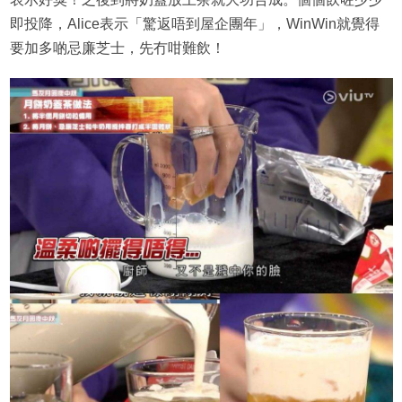
即投降，Alice表示「驚返唔到屋企團年」，WinWin就覺得
要加多啲忌廉芝士，先冇咁難飲！