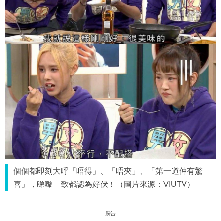
個個都即刻大呼「唔得」、「唔夾」、「第一道仲有驚
喜」，睇嚟一致都認為好伏！（圖片來源：VIUTV）
廣告