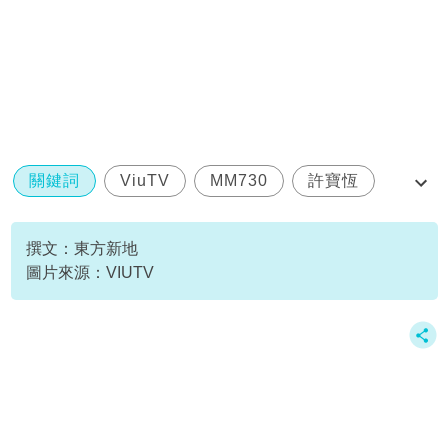
關鍵詞
ViuTV
MM730
許寶恆
Alice
撰文：東方新地
圖片來源：VIUTV