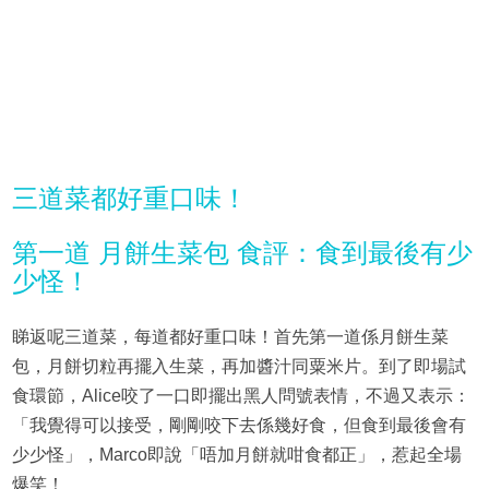
三道菜都好重口味！
第一道 月餅生菜包 食評：食到最後有少
少怪！
睇返呢三道菜，每道都好重口味！首先第一道係月餅生菜
包，月餅切粒再擺入生菜，再加醬汁同粟米片。到了即場試
食環節，Alice咬了一口即擺出黑人問號表情，不過又表示：
「我覺得可以接受，剛剛咬下去係幾好食，但食到最後會有
少少怪」，Marco即說「唔加月餅就咁食都正」，惹起全場
爆笑！