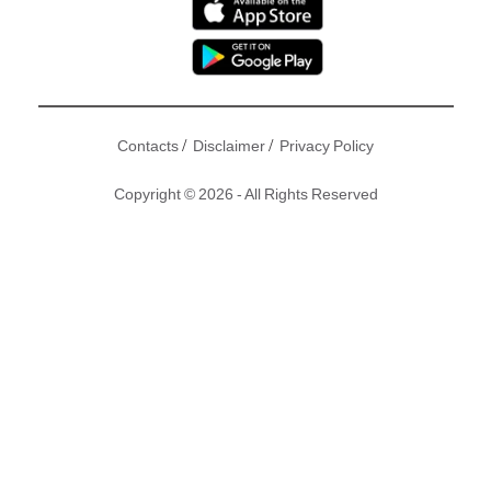
/
/
Contacts
Disclaimer
Privacy Policy
Copyright © 2026 - All Rights Reserved
無綫首套4K劇《不懂撒嬌的女人》播出以來口碑不俗，除了多
年後回歸的林文龍、宣萱繼續保持高水準演出外，劇中又有多
位來自中港台的美女，靚樣身材非常吸睛！日前劇集先有 唐詩
詠 晒三點式益觀眾，之後再有咪神高海寧上演「出水芙蓉」！
嬌小港女大戰導彈內地佳麗，你鍾意邊個多啲？