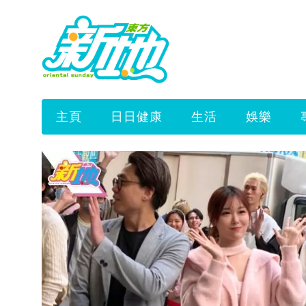
主頁
日日健康
生活
娛樂