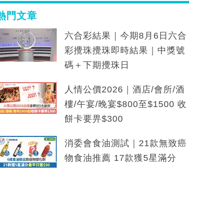
熱門文章
六合彩結果｜今期8月6日六合
彩攪珠攪珠即時結果｜中獎號
碼＋下期攪珠日
人情公價2026｜酒店/會所/酒
樓/午宴/晚宴$800至$1500 收
餅卡要畀$300
消委會食油測試｜21款無致癌
物食油推薦 17款獲5星滿分