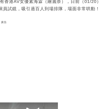
香港AV女優素海霖（繪麗奈），日前（01/20）
演員試鏡，吸引過百人到場排隊，場面非常哄動！
廣告