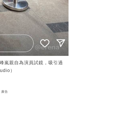
鄭峰嵐親自為演員試鏡，吸引過
udio）
廣告