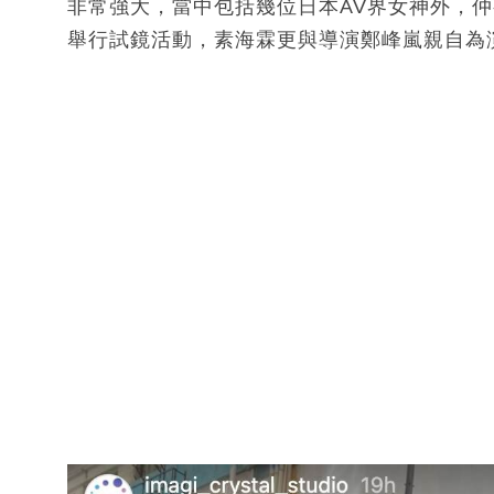
非常強大，當中包括幾位日本AV界女神外，仲有
舉行試鏡活動，素海霖更與導演鄭峰嵐親自為