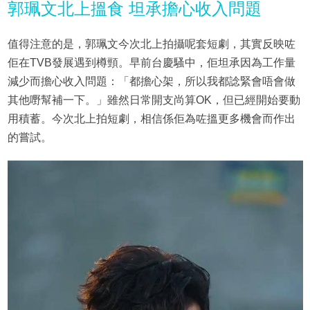
郭珮文北上搵食 坦承擔心收入問題
值得注意的是，郭珮文今次北上拍攝呢套短劇，其實反映咗
佢在TVB發展遇到樽頸。早前台慶騷中，佢坦承因為工作量
減少而擔心收入問題：「都擔心架，所以我都諗緊會唔會做
其他嘢幫補一下。」雖然日常開支尚算OK，但已經開始要動
用積蓄。今次北上拍短劇，相信係佢為咗搵更多機會而作出
的嘗試。