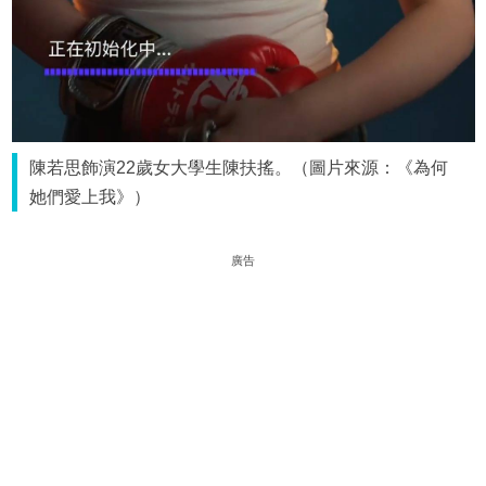
陳若思飾演22歲女大學生陳扶搖。（圖片來源：《為何
她們愛上我》）
廣告