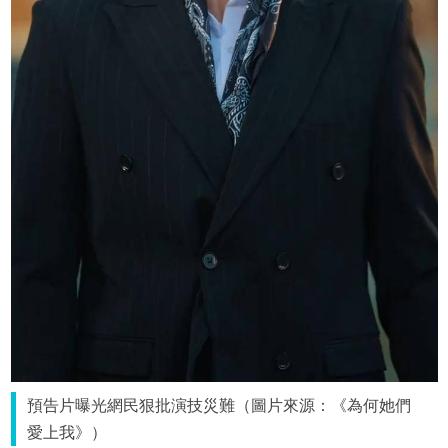
預告片曝光網民狠批演技災難（圖片來源：《為何她們
愛上我》）