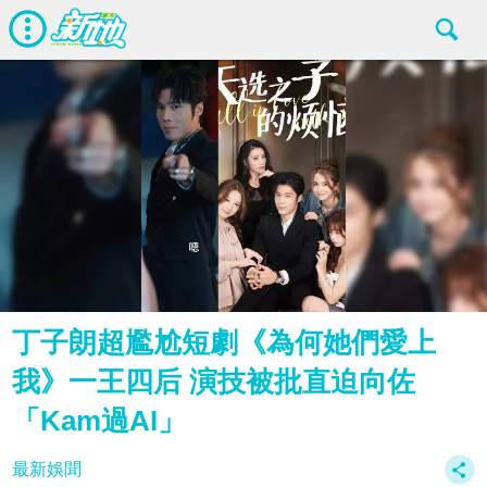
丁子朗超尷尬短劇《為何她們愛上
我》一王四后 演技被批直迫向佐
「Kam過AI」
最新娛聞