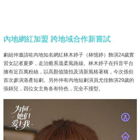
內地網紅加盟 跨地域合作新嘗試
劇組仲邀請咗內地知名網紅林木婷子（林憶婷）飾演24歲實
習女記者夏夢，走治癒系溫柔風路線。林木婷子在抖音平台
擁有近百萬粉絲，以高顏值隨拍及清新風格著稱，今次係佢
首次參演港產短劇。另外仲有內地短劇演員尤佳飾演29歲的
張錦兒，四位女主角各有特色，完全不撞型。