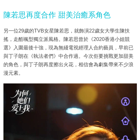
陳若思再度合作 甜美治癒系角色
另一位29歲的TVB女星陳若思，就飾演22歲女大學生陳扶
搖，走酷颯型獨立派風格。陳若思曾於《2020香港小姐競
選》入圍最後十強，現為無綫電視經理人合約藝員，早前已
與丁子朗在《執法者們》中合作過。今次佢要挑戰更加甜美
的角色，與丁子朗再度擦出火花，相信會為劇集帶來不少浪
漫元素。