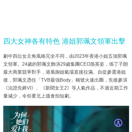
四大女神各有特色 港姐郭珮文領軍出擊
劇中四位女主角風格完全不同，由2023年香港小姐五強郭珮
文領軍。24歲的郭珮文飾演29歲集團CEO孫英姿，係丁子朗
最大商業競爭對手，港風御姐氣場直接拉滿。自從參選港姐
後，郭珮文憑住「TVB最強Body」稱號火速出圈，先後參演
《法證先鋒VI》、《新聞女王2》等人氣作品，不過近期工作
量減少，令佢要北上搵食拍短劇。