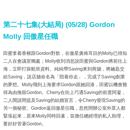
第
二十七
集(大結局) (05/28)
Gordon
Molly 回傲星任職
田蜜拿着香檳跟Gordon對飲，在傲星廣佈耳目的Molly已得知
二人在會議室獨處；Molly收到消息說田蜜與Gordon將前往上
海，立即打探航班資料。純純帶Saving來到商舖，將鑰匙交
給Saving，說店舖命名為「陪着你走」，完成了Saving創業
的夢想。Molly飛到上海要求Gordon跟她回港，田蜜以機會難
得為由挽留Gordon。Cherry在街上巧遇Saving的前度阿凝，
二人閒談間提及Saving的結婚宣言，令Cherry發現Saving的
另一個秘密。Gordon返回傲星任職，忽然間辦公室外眾人都
緊張起來，原來Molly同時回巢，並擔任總經理的私人助理，
要好好管著Gordon。