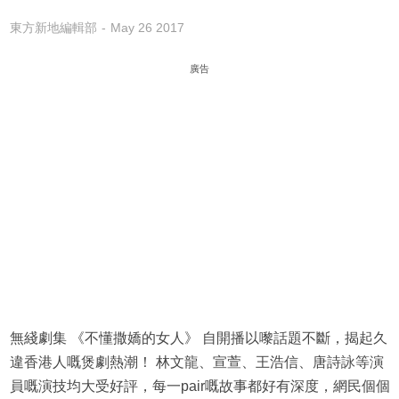
東方新地編輯部
May 26 2017
廣告
無綫劇集 《不懂撒嬌的女人》 自開播以嚟話題不斷，揭起久
違香港人嘅煲劇熱潮！ 林文龍、宣萱、王浩信、唐詩詠等演
員嘅演技均大受好評，每一pair嘅故事都好有深度，網民個個