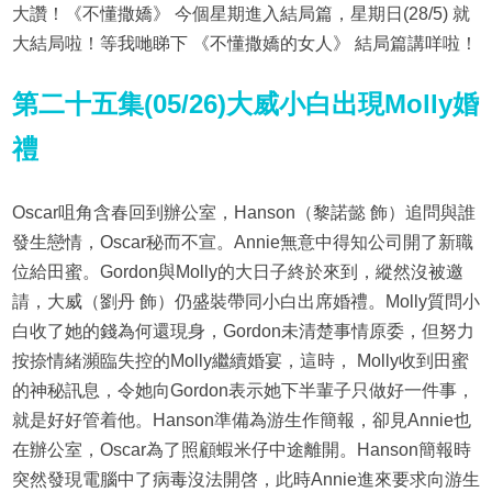
大讚！《不懂撒嬌》 今個星期進入結局篇，星期日(28/5) 就
大結局啦！等我哋睇下 《不懂撒嬌的女人》 結局篇講咩啦！
第
二十五
集(05/26)大威小白出現Molly婚
禮
Oscar咀角含春回到辦公室，Hanson（黎諾懿 飾）追問與誰
發生戀情，Oscar秘而不宣。Annie無意中得知公司開了新職
位給田蜜。Gordon與Molly的大日子終於來到，縱然沒被邀
請，大威（劉丹 飾）仍盛裝帶同小白出席婚禮。Molly質問小
白收了她的錢為何還現身，Gordon未清楚事情原委，但努力
按捺情緒瀕臨失控的Molly繼續婚宴，這時， Molly收到田蜜
的神秘訊息，令她向Gordon表示她下半輩子只做好一件事，
就是好好管着他。Hanson準備為游生作簡報，卻見Annie也
在辦公室，Oscar為了照顧蝦米仔中途離開。Hanson簡報時
突然發現電腦中了病毒沒法開啓，此時Annie進來要求向游生