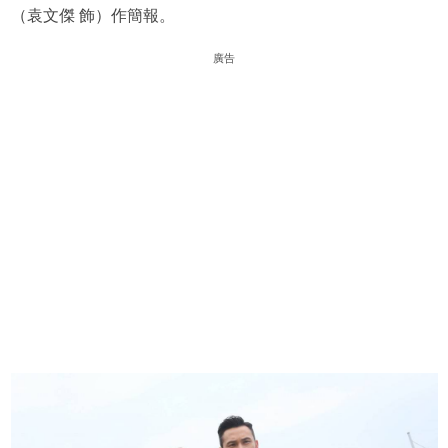
（袁文傑 飾）作簡報。
廣告