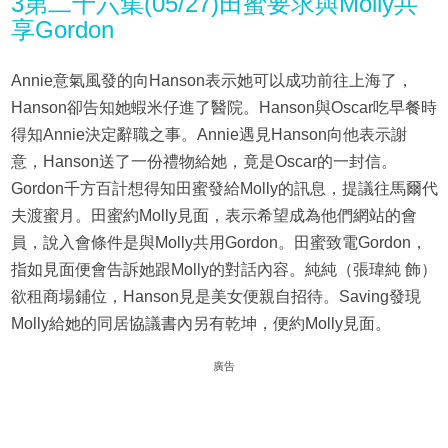
3第二十六集(05/27)田蜜要求與Molly共
享Gordon
Annie意氣風發的向Hanson表示她可以成功前往上海了，
Hanson卻告知她蝦米仔進了醫院。Hanson與Oscar吃早餐時
得知Annie決定辭職之事。Annie遇見Hanson向他表示謝
意，Hanson送了一份禮物給她，竟是Oscar的一封信。
Gordon千方百計想得知田蜜發給Molly的訊息，提議往馬爾代
夫渡蜜月。田蜜約Molly見面，表示希望成為他們網站的會
員，說入會條件是與Molly共用Gordon。田蜜致電Gordon，
指如見面便會告訴她跟Molly的對話內容。純純（張瑋純 飾）
欲租商場鋪位，Hanson見是美女便親自招待。Saving發現
Molly給她的同居協議書內另有乾坤，便約Molly見面。
廣告