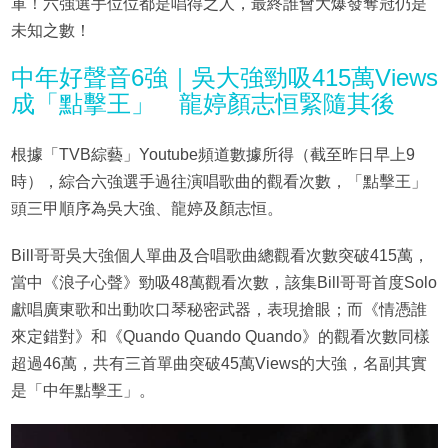
軍！六強選手位位都是唱得之人，最終誰會大爆發奪冠仍是
未知之數！
中年好聲音6強｜吳大強勁吸415萬Views
成「點擊王」 龍婷顏志恒緊隨其後
根據「TVB綜藝」Youtube頻道數據所得（截至昨日早上9
時），綜合六強選手過往演唱歌曲的觀看次數，「點擊王」
頭三甲順序為吳大強、龍婷及顏志恒。
Bill哥哥吳大強個人單曲及合唱歌曲總觀看次數突破415萬，
當中《浪子心聲》勁吸48萬觀看次數，該集Bill哥哥首度Solo
獻唱廣東歌和出動吹口琴秘密武器，表現搶眼；而《情憑誰
來定錯對》和《Quando Quando Quando》的觀看次數同樣
超過46萬，共有三首單曲突破45萬Views的大強，名副其實
是「中年點擊王」。