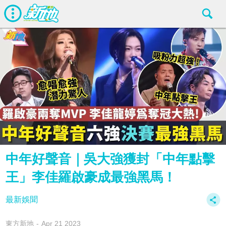
中年好聲音｜吳大強獲封「中年點擊
王」李佳羅啟豪成最強黑馬！
最新娛聞
東方新地
Apr 21 2023