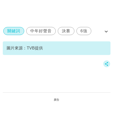
關鍵詞
中年好聲音
決賽
6強
登峯之戰
圖片來源：TVB提供
廣告