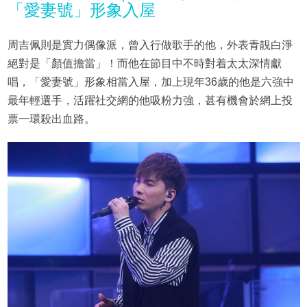
「愛妻號」形象入屋
周吉佩則是實力偶像派，曾入行做歌手的他，外表青靚白淨
絕對是「顏值擔當」！而他在節目中不時對着太太深情獻
唱，「愛妻號」形象相當入屋，加上現年36歲的他是六強中
最年輕選手，活躍社交網的他吸粉力強，甚有機會於網上投
票一環殺出血路。