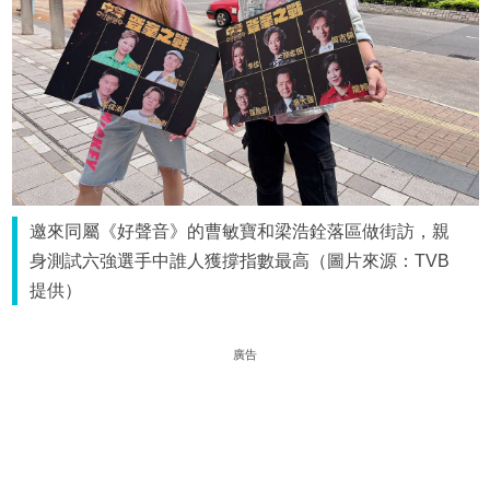
邀來同屬《好聲音》的曹敏寶和梁浩銓落區做街訪，親
身測試六強選手中誰人獲撐指數最高（圖片來源：TVB
提供）
廣告