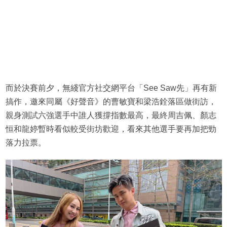
而於決賽前夕，無綫官方社交網平台「See Saw先」再有新
搞作，邀來同屬《好聲音》的曹敏寶和梁浩銓落區做街訪，
親身測試六強選手中誰人獲撐指數最高，最終周吉佩、顏志
恒和龍婷暫時看似較受街坊歡迎，看來其他選手要再加把勁
落力拉票。