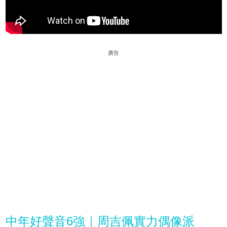
廣告
中年好聲音6強｜周吉佩實力偶像派