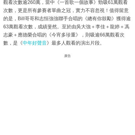
觀看次數逾260萬，當中《一首歌一個故事》勁吸61萬觀看
次數，更是所有參賽者單曲之冠，實力不容忽視！值得留意
的是，Bill哥哥和志恒強強聯手合唱的《總有你鼓勵》獲得逾
63萬觀看次數，成績斐然。至於由吳大強＋李佳＋龍婷＋馮
志豪＋應德榮合唱的《今宵多珍重》，則吸逾66萬觀看次
數，是《
中年好聲音
》最多人觀看的演出片段。
廣告