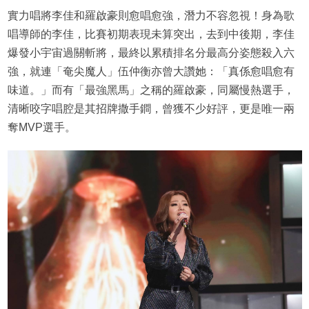
實力唱將李佳和羅啟豪則愈唱愈強，潛力不容忽視！身為歌
唱導師的李佳，比賽初期表現未算突出，去到中後期，李佳
爆發小宇宙過關斬將，最終以累積排名分最高分姿態殺入六
強，就連「奄尖魔人」伍仲衡亦曾大讚她：「真係愈唱愈有
味道。」而有「最強黑馬」之稱的羅啟豪，同屬慢熱選手，
清晰咬字唱腔是其招牌撒手鐧，曾獲不少好評，更是唯一兩
奪MVP選手。