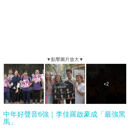
+2
+2
中年好聲音6強｜李佳羅啟豪成「最強黑
馬」