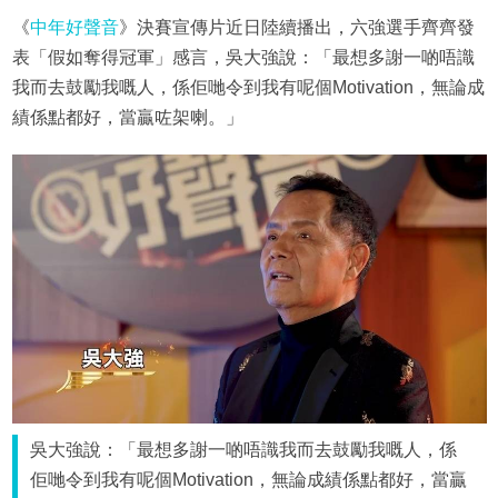
《
中年好聲音
》決賽宣傳片近日陸續播出，六強選手齊齊發
表「假如奪得冠軍」感言，吳大強說：「最想多謝一啲唔識
我而去鼓勵我嘅人，係佢哋令到我有呢個Motivation，無論成
績係點都好，當贏咗架喇。」
吳大強說：「最想多謝一啲唔識我而去鼓勵我嘅人，係
佢哋令到我有呢個Motivation，無論成績係點都好，當贏