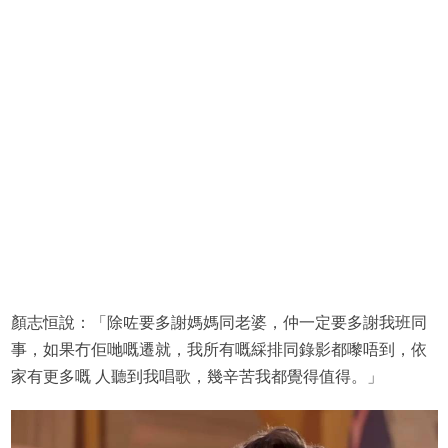
顏志恒說：「除咗要多謝媽媽同老婆，仲一定要多謝我班同
事，如果冇佢哋嘅遷就，我所有嘅綵排同錄影都嚟唔到，依
家有更多嘅 人聽到我唱歌，幾辛苦我都覺得值得。」