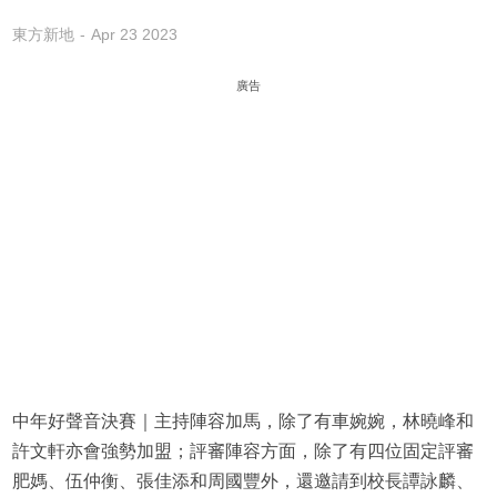
東方新地
Apr 23 2023
廣告
中年好聲音決賽｜主持陣容加馬，除了有車婉婉，林曉峰和
許文軒亦會強勢加盟；評審陣容方面，除了有四位固定評審
肥媽、伍仲衡、張佳添和周國豐外，還邀請到校長譚詠麟、