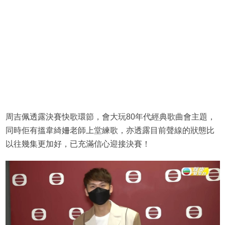
周吉佩透露決賽快歌環節，會大玩80年代經典歌曲會主題，
同時佢有搵韋綺姍老師上堂練歌，亦透露目前聲線的狀態比
以往幾集更加好，已充滿信心迎接決賽！