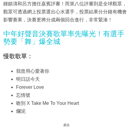
鍾鎮濤和呂方擔任嘉賓評審！而第八位評審則是全球觀眾，
觀眾可透過網上投票選出心水選手，投票結果分分鐘有機會
影響賽果，決賽更將分成兩個回合進行，非常緊湊！
中年好聲音決賽歌單率先曝光！有選手
勢要「舞」爆全城
慢歌歌單：
我曾用心愛著你
明日話今天
Forever Love
忘情號
吻別 X Take Me To Your Heart
爛泥
廣告