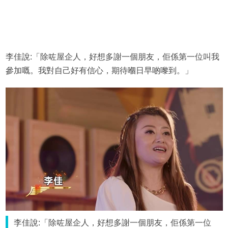
李佳說:「除咗屋企人，好想多謝一個朋友，佢係第一位叫我
參加嘅。我對自己好有信心，期待嗰日早啲嚟到。」
李佳說:「除咗屋企人，好想多謝一個朋友，佢係第一位