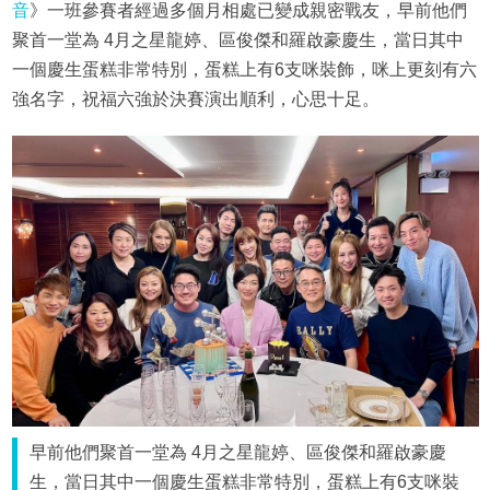
音
》一班參賽者經過多個月相處已變成親密戰友，早前他們
聚首一堂為 4月之星龍婷、區俊傑和羅啟豪慶生，當日其中
一個慶生蛋糕非常特別，蛋糕上有6支咪裝飾，咪上更刻有六
強名字，祝福六強於決賽演出順利，心思十足。
早前他們聚首一堂為 4月之星龍婷、區俊傑和羅啟豪慶
生，當日其中一個慶生蛋糕非常特別，蛋糕上有6支咪裝