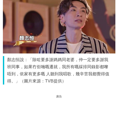
顏志恒說：「除咗要多謝媽媽同老婆，仲一定要多謝我
班同事，如果冇佢哋嘅遷就，我所有嘅綵排同錄影都嚟
唔到，依家有更多嘅 人聽到我唱歌，幾辛苦我都覺得值
得。」（圖片來源：TVB提供）
廣告