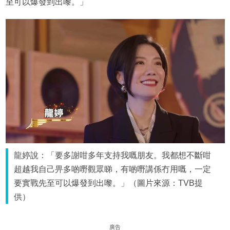
至可以爆發到出嚟。」
龍婷說：「要多謝咁多年支持我嘅朋友。我都想不斷咁
超越我自己畀多啲嘢觀眾睇，有啲嘢講係冇用嘅，一定
要實戰先至可以爆發到出嚟。」（圖片來源：TVB提
供）
廣告