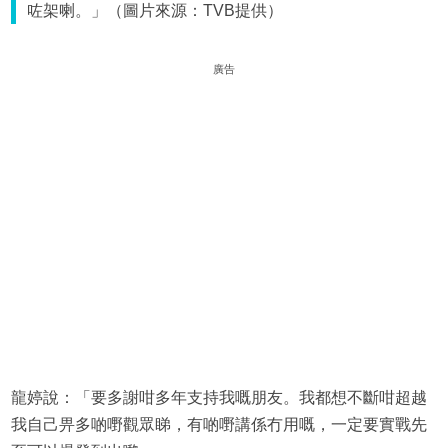
咗架喇。」（圖片來源：TVB提供）
廣告
龍婷說：「要多謝咁多年支持我嘅朋友。我都想不斷咁超越
我自己畀多啲嘢觀眾睇，有啲嘢講係冇用嘅，一定要實戰先