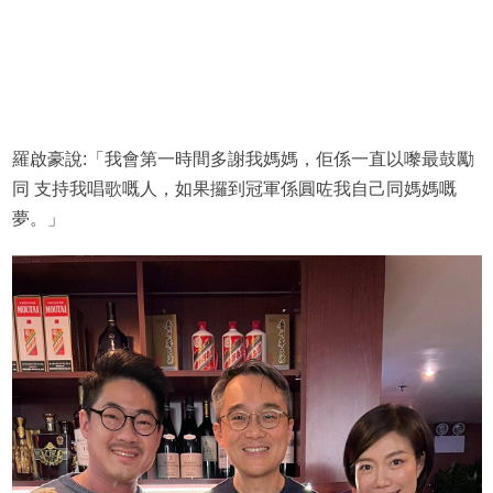
羅啟豪說:「我會第一時間多謝我媽媽，佢係一直以嚟最鼓勵
同 支持我唱歌嘅人，如果攞到冠軍係圓咗我自己同媽媽嘅
夢。」