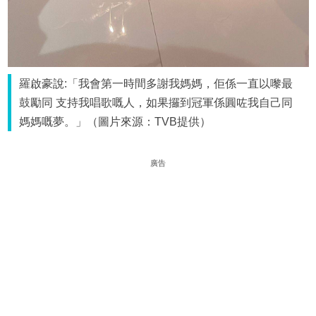
羅啟豪說:「我會第一時間多謝我媽媽，佢係一直以嚟最
鼓勵同 支持我唱歌嘅人，如果攞到冠軍係圓咗我自己同
媽媽嘅夢。」（圖片來源：TVB提供）
廣告