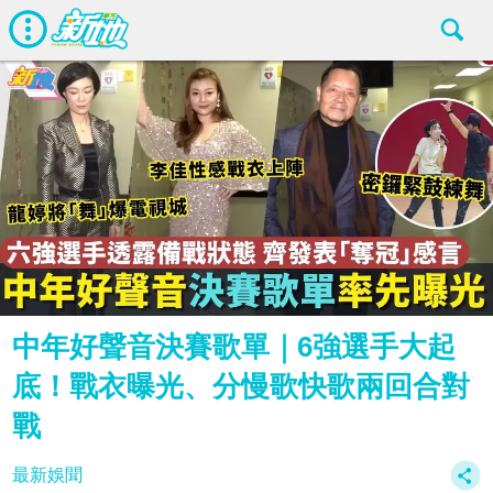
中年好聲音決賽歌單｜6強選手大起
底！戰衣曝光、分慢歌快歌兩回合對
戰
最新娛聞