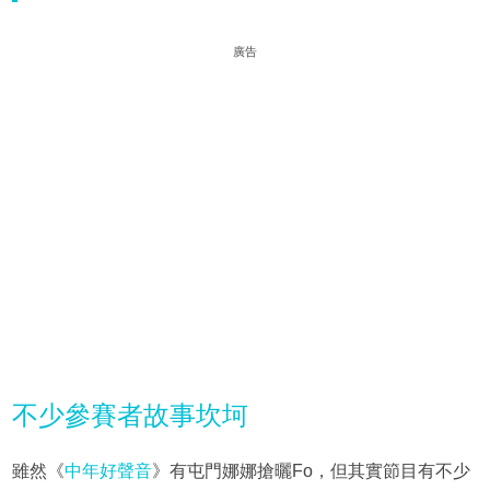
廣告
不少參賽者故事坎坷
雖然《
中年好聲音
》有屯門娜娜搶曬Fo，但其實節目有不少