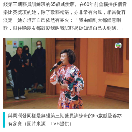
綫第三期藝員訓練班的65歲戚愛蓉。在60年前曾橫掃多個音
樂比賽獎項的她，除了歌藝精湛，亦非常有台風，相當從容
淡定，她亦坦言自己依然有團火：「我由細到大都鍾意唱
歌，跟住啲朋友都鼓勵我叫我試吓起碼知道自己去到邊。」
與周潤發同樣是無綫第三期藝員訓練班的65歲戚愛蓉亦
有參賽（圖片來源：TVB提供）