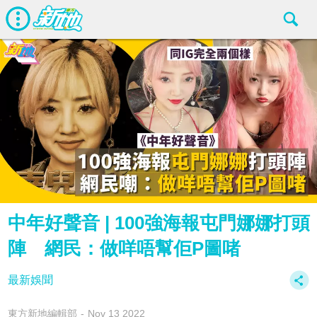
中年好聲音 | 100強海報屯門娜娜打頭
陣 網民：做咩唔幫佢P圖啫
最新娛聞
東方新地編輯部
Nov 13 2022