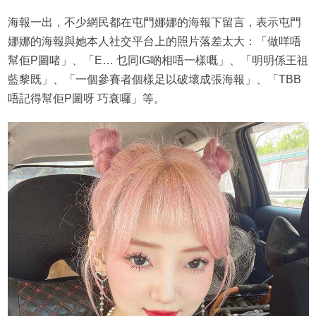
海報一出，不少網民都在屯門娜娜的海報下留言，表示屯門
娜娜的海報與她本人社交平台上的照片落差太大：「做咩唔
幫佢P圖啫」、「E… 乜同IG啲相唔一樣嘅」、「明明係王祖
藍黎既」、「一個參賽者個樣足以破壞成張海報」、「TBB
唔記得幫佢P圖呀 巧衰囉」等。