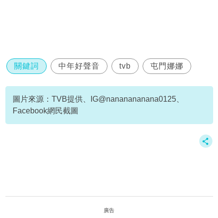
關鍵詞
中年好聲音
tvb
屯門娜娜
圖片來源：TVB提供、IG@nananananana0125、
Facebook網民截圖
廣告