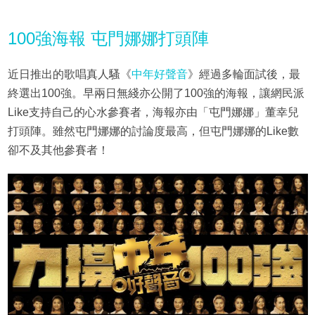
100強海報 屯門娜娜打頭陣
近日推出的歌唱真人騷《
中年好聲音
》經過多輪面試後，最
終選出100強。早兩日無綫亦公開了100強的海報，讓網民派
Like支持自己的心水參賽者，海報亦由「屯門娜娜」董幸兒
打頭陣。雖然屯門娜娜的討論度最高，但屯門娜娜的Like數
卻不及其他參賽者！